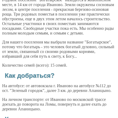
месте, в 14 км от города Иваново. Земли окружены сосновым
лесом, в центре поселения - прекрасная березово-осиновая
роща. Три родовых поместья в поселении уже практически
обустроены, еще в двух этим летом началось строительство.
Остальные участники в своих поместьях занимаются
посадками. Свободные участки пока есть. Мы особенно рады
полным молодым семьям, и семьям с детьми.
Для нашего поселения мы выбрали название "Богатырское",
потому что богатырь - это человек богатый духовно, сильный
от земли, связанный со своими родовыми корнями,
избравший для себя путь к свету, к Богу...
Количество семей (всего): 15 семей.
Как добраться?
На автобусе: от автовокзала г. Иваново на автобусе №112 до
ост. "Зеленый городок", далее 3 км. до деревни Апаницыно.
На личном транспорте: от Иваново по московской трассе
доехать до поворота на Ломы, повернуть и далее ехать до
деревни Апаницыно.