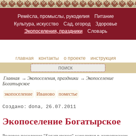
Ремёсла, промыслы, рукоделия
Питание
Культура, искусство
Сад, огород
Здоровье
Экопоселения, праздники
Словарь
главная
контакты
о проекте
инструкция
Главная
Экопоселения, праздники
Экопоселение
Богатырское
экопоселение
Иваново
поместье
dona
26.07.2011
Экопоселение Богатырское
Родовое поселение "Богатырское" находится в живописном