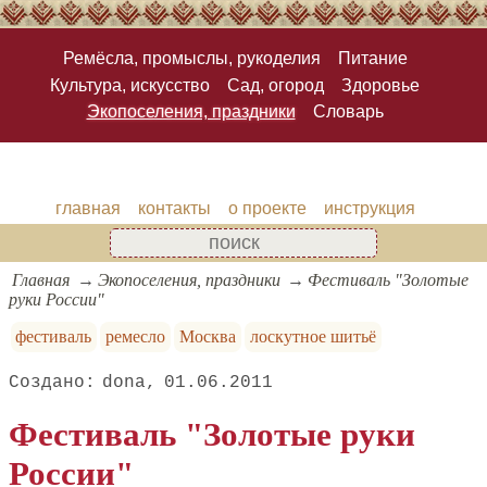
Ремёсла, промыслы, рукоделия
Питание
Культура, искусство
Сад, огород
Здоровье
Экопоселения, праздники
Словарь
главная
контакты
о проекте
инструкция
Главная
Экопоселения, праздники
Фестиваль "Золотые
руки России"
фестиваль
ремесло
Москва
лоскутное шитьё
dona
01.06.2011
Фестиваль "Золотые руки
России"