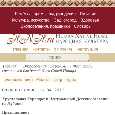
Ремёсла, промыслы, рукоделия
Питание
Культура, искусство
Сад, огород
Здоровье
Экопоселения, праздники
Словарь
главная
контакты
о проекте
инструкция
Главная
Экопоселения, праздники
Фестиваль
спектаклей для детей Лига Синей Птицы
фестиваль
дети
Москва
театр
отдых
dona
18.04.2013
Хрустальная Турандот и Центральный Детский Магазин
на Лубянке
Представляют