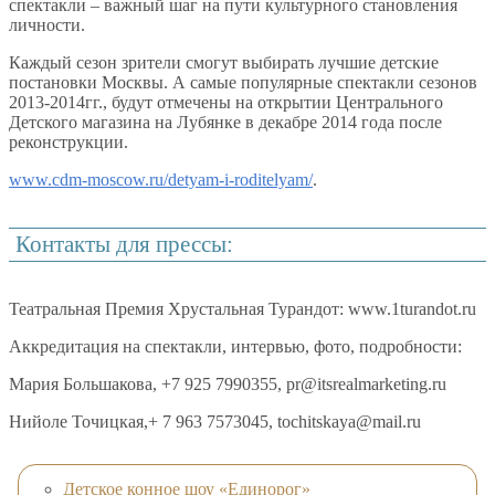
спектакли – важный шаг на пути культурного становления
личности.
Каждый сезон зрители смогут выбирать лучшие детские
постановки Москвы. А самые популярные спектакли сезонов
2013-2014гг., будут отмечены на открытии Центрального
Детского магазина на Лубянке в декабре 2014 года после
реконструкции.
www.cdm-moscow.ru/detyam-i-roditelyam/
.
Контакты для прессы:
Театральная Премия Хрустальная Турандот: www.1turandot.ru
Аккредитация на спектакли, интервью, фото, подробности:
Мария Большакова, +7 925 7990355, pr@itsrealmarketing.ru
Нийоле Точицкая,+ 7 963 7573045, tochitskaya@mail.ru
Детское конное шоу «Единорог»