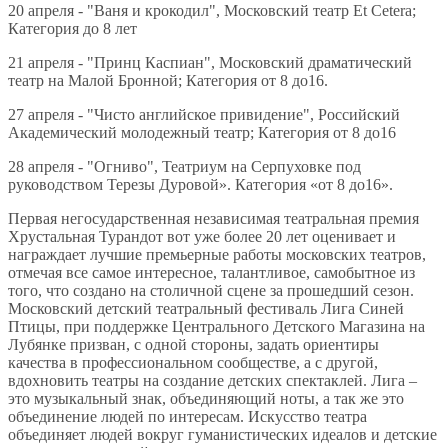
20 апреля - "Ваня и крокодил", Московский театр Et Cetera;
Категория до 8 лет
21 апреля - "Принц Каспиан", Московский драматический
театр на Малой Бронной; Категория от 8 до16.
27 апреля - "Чисто английское привидение", Российский
Академический молодежный театр; Категория от 8 до16
28 апреля - "Огниво", Театриум на Серпуховке под
руководством Терезы Дуровой». Категория «от 8 до16».
Первая негосударственная независимая театральная премия
Хрустальная Турандот вот уже более 20 лет оценивает и
награждает лучшие премьерные работы московских театров,
отмечая все самое интересное, талантливое, самобытное из
того, что создано на столичной сцене за прошедший сезон.
Московский детский театральный фестиваль Лига Синей
Птицы, при поддержке Центрального Детского Магазина на
Лубянке призван, с одной стороны, задать ориентиры
качества в профессиональном сообществе, а с другой,
вдохновить театры на создание детских спектаклей. Лига –
это музыкальный знак, объединяющий ноты, а так же это
объединение людей по интересам. Искусство театра
объединяет людей вокруг гуманистических идеалов и детские