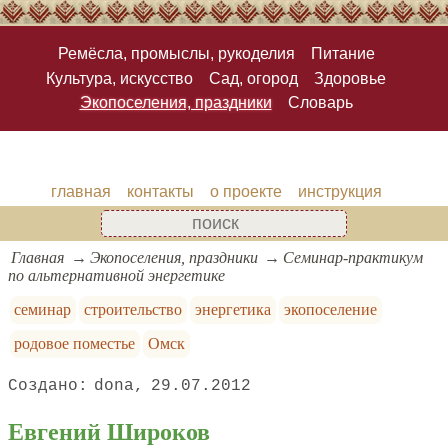
Ремёсла, промыслы, рукоделия
Питание
Культура, искусство
Сад, огород
Здоровье
Экопоселения, праздники
Словарь
главная
контакты
о проекте
инструкция
Главная
Экопоселения, праздники
Семинар-практикум
по альтернативной энергетике
семинар
строительство
энергетика
экопоселение
родовое поместье
Омск
dona
29.07.2012
Евгений Широков