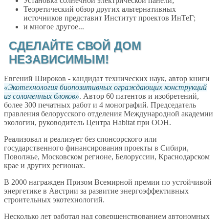
Установка солнечной электрической панели;
Теоретический обзор других альтернативных
источников представит Институт проектов ИнТеГ;
и многое другое...
СДЕЛАЙТЕ СВОЙ ДОМ
НЕЗАВИСИМЫМ!
Евгений Широков - кандидат технических наук, автор книги
Экотехнология биопозитивных ограждающих конструкций
из соломенных блоков
. Автор 60 патентов и изобретений,
более 300 печатных работ и 4 монографий. Председатель
правления белорусского отделения Международной академии
экологии, руководитель Центра Habitat при ООН.
Реализовал и реализует без спонсорского или
государственного финансирования проекты в Сибири,
Поволжье, Московском регионе, Белоруссии, Краснодарском
крае и других регионах.
В 2000 награжден Призом Всемирной премии по устойчивой
энергетике в Австрии за развитие энергоэффективных
строительных экотехнологий.
Несколько лет работал над совершенствованием автономных