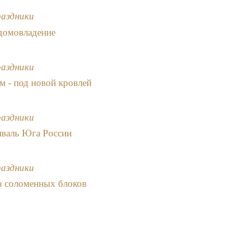
раздники
домовладение
раздники
м - под новой кровлей
раздники
иваль Юга России
раздники
з соломенных блоков