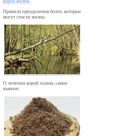
корня жизни
.
Правила преодоления болот, которые
могут спасти жизнь:
О лечении корой осины, самое
важное: