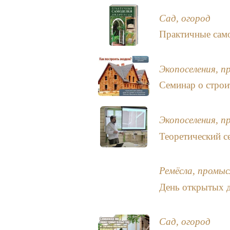
Сад, огород
Практичные само
Экопоселения, п
Семинар о строи
Экопоселения, п
Теоретический 
Ремёсла, промыс
День открытых д
Сад, огород