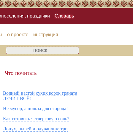
опоселения, праздники
Словарь
ы
о проекте
инструкция
Что почитать
Водный настой сухих корок граната
ЛЕЧИТ ВСЁ!
Не мусор, а польза для огорода!
Как готовить четверговую соль?
Лопух, пырей и одуванчик: три