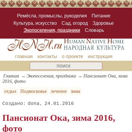
Ремёсла, промыслы, рукоделия
Питание
Культура, искусство
Сад, огород
Здоровье
Экопоселения, праздники
Словарь
главная
контакты
о проекте
инструкция
Главная
Экопоселения, праздники
Пансионат Ока, зима
2016, фото
отдых
Подмосковье
лечение
зима
dona
24.01.2016
Пансионат Ока, зима 2016,
фото