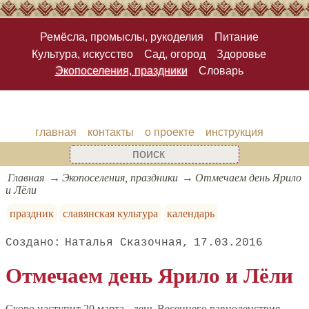
Ремёсла, промыслы, рукоделия
Питание
Культура, искусство
Сад, огород
Здоровье
Экопоселения, праздники
Словарь
главная
контакты
о проекте
инструкция
Главная
Экопоселения, праздники
Отмечаем день Ярило
и Лёли
праздник
славянская культура
календарь
Наталья Сказочная
17.03.2016
Отмечаем день Ярило и Лёли
Скоро наступит 20 марта - день Весеннего равноденствия,