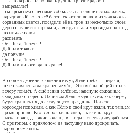
— И то верно, Лёлюшка. Кручина крючит,радость
выпрямляет!
Тем временем с песнями собралась на поляне вся молодёжь,
нарядили Лёлю во всё белое, украсили венком из только что
сорванных цветов, посадили её на трон из нескольких слоёв
дёрна с пушистой травкой, а вокруг стали хороводы водить да
песни-веснянки
распевать:
Ой, Лёля, Лёлечка!
Дай нам травки
да повыше.
Ой, Лёля, Лёлечка!
Дай нам милого, да покраше!
А со всей деревни угощения несут, Лёле требу — пироги,
печенья-варенья да крашеные яйца. Это всё на общий стол к
вечеру пойдёт. А ещё венки зелёные, накануне связанные,
складывают горкой. Их потом Лёля раздаст всем, как оберег,
будут хранить их до следующего праздника. Попели,
хороводы поводили, а как Лёлю в свой круг взяли, так танцам
время пришло. Кто в хороводе пляшет, а кто и на круг
выскакивает, да такие коленца выкидывает, что диву даёшься.
С притопом, с прихлопом, да частушку надо прокричать,
народ посмешить: