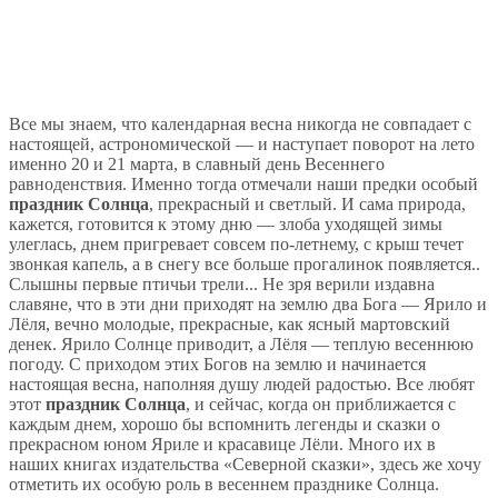
Все мы знаем, что календарная весна никогда не совпадает с
настоящей, астрономической — и наступает поворот на лето
именно 20 и 21 марта, в славный день Весеннего
равноденствия. Именно тогда отмечали наши предки особый
праздник
Солнца
, прекрасный и светлый. И сама природа,
кажется, готовится к этому дню — злоба уходящей зимы
улеглась, днем пригревает совсем по-летнему, с крыш течет
звонкая капель, а в снегу все больше прогалинок появляется..
Слышны первые птичьи трели... Не зря верили издавна
славяне, что в эти дни приходят на землю два Бога — Ярило и
Лёля, вечно молодые, прекрасные, как ясный мартовский
денек. Ярило Солнце приводит, а Лёля — теплую весеннюю
погоду. С приходом этих Богов на землю и начинается
настоящая весна, наполняя душу людей радостью. Все любят
этот
праздник Солнца
, и сейчас, когда он приближается с
каждым днем, хорошо бы вспомнить легенды и сказки о
прекрасном юном Яриле и красавице Лёли. Много их в
наших книгах издательства «Северной сказки», здесь же хочу
отметить их особую роль в весеннем празднике Солнца.