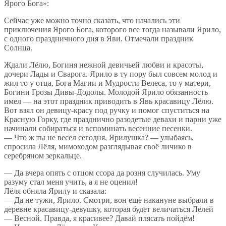
Ярого Бога»:
Сейчас уже можно точно сказать, что начались эти
приключения Ярого Бога, которого все тогда называли Ярило,
с одного праздничного дня в Яви. Отмечали праздник
Солнца.
Ждали Лёлю, Богиня нежной девичьей любви и красоты,
дочери Лады и Сварога. Ярило в ту пору был совсем молод и
жил то у отца, Бога Магии и Мудрости Велеса, то у матери,
Богини Грозы Дивы-Додолы. Молодой Ярило обязанность
имел — на этот праздник приводить в Явь красавицу Лёлю.
Вот взял он девицу-красу под ручку и помог спуститься на
Красную Горку, где празднично разодетые девахи и парни уже
начинали собираться и вспоминать весенние песенки.
— Что ж ты не весел сегодня, Ярилушка? — улыбаясь,
спросила Лёля, мимоходом разглядывая своё личико в
серебряном зеркальце.
— Да вчера опять с отцом ссора да розня случилась. Уму
разуму стал меня учить, а я не оценил!
Лёля обняла Ярилу и сказала:
— Да не тужи, Ярило. Смотри, вон ещё накануне выбрали в
деревне красавицу-девушку, которая будет величаться Лёлей
— Весной. Правда, я красивее? Давай плясать пойдём!