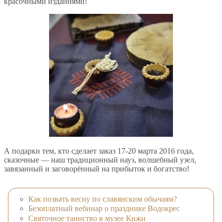
красочными изданиями!
А подарки тем, кто сделает заказ 17-20 марта 2016 года,
сказочные — наш традиционный науз, волшебный узел,
завязанный и заговорённый на прибыток и богатство!
Как позвать весну по славянским обычаям?
Безоплатный вебинар о празднике Водокрес
Святочное таинство в музее Кижи