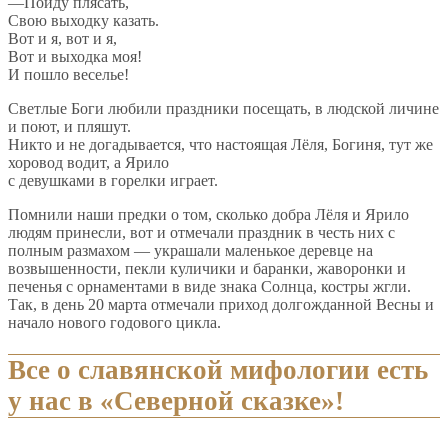
—Пойду плясать,
Свою выходку казать.
Вот и я, вот и я,
Вот и выходка моя!
И пошло веселье!
Светлые Боги любили праздники посещать, в людской личине
и поют, и пляшут.
Никто и не догадывается, что настоящая Лёля, Богиня, тут же
хоровод водит, а Ярило
с девушками в горелки играет.
Помнили наши предки о том, сколько добра Лёля и Ярило
людям принесли, вот и отмечали
праздник
в честь них с
полным размахом — украшали маленькое деревце на
возвышенности, пекли куличики и баранки, жаворонки и
печенья с орнаментами в виде знака Солнца, костры жгли.
Так, в день 20 марта отмечали приход долгожданной Весны и
начало нового годового цикла.
Все о славянской мифологии есть
у нас в «Северной сказке»!