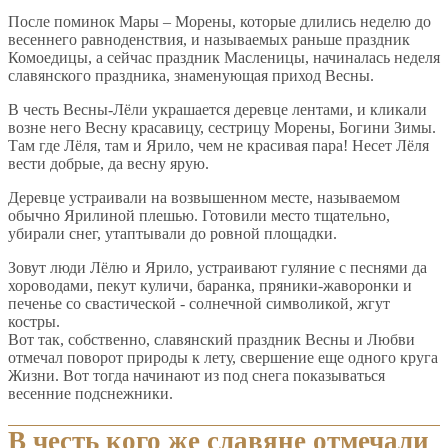
После поминок Мары – Морены, которые длились неделю до
весеннего равноденствия, и называемых раньше праздник
Комоедицы, а сейчас праздник Масленицы, начиналась неделя
славянского праздника, знаменующая приход Весны.
В честь Весны-Лёли украшается деревце лентами, и кликали
возне него Весну красавицу, сестрицу Морены, Богини Зимы.
Там где Лёля, там и Ярило, чем не красивая пара! Несет Лёля
вести добрые, да весну ярую.
Деревце устраивали на возвышенном месте, называемом
обычно Ярилиной плешью. Готовили место тщательно,
убирали снег, утаптывали до ровной площадки.
Зовут люди Лёлю и Ярило, устраивают гуляние с песнями да
хороводами, пекут куличи, баранка, пряники-жаворонки и
печенье со свастической - солнечной символикой, жгут
костры.
Вот так, собственно, славянский праздник Весны и Любви
отмечал поворот природы к лету, свершение еще одного круга
Жизни. Вот тогда начинают из под снега показываться
весенние подснежники.
В честь кого же славяне отмечали