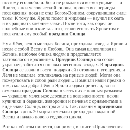
поэтому его любили. Боги не рождаются всемогущими — и
Ярило, как и человеческий юноша, прошел все периоды
посвящения, пока не стал Богом-Воином, сокрушившим силы
тьмы. К тому же, Ярило помог и мирянам — научил их сеять
и выращивать хлебные злаки. После того, как обрел он
волшебные воинские таланты, стали его звать Яровитом и
посвятили ему особый
праздник Солнца
.
Ну а Лёля, вечно молодая Богиня, приходила вслед за Ярило и
несла с собой Весну и Любовь. Она самая шаловливая из
Богинь, наиболее близка людям и представляется
златоволосой красавицей.
Праздник Солнца
она собой
украшает, заботится о первых весенних всходах. В
праздник
Солнца
ее звали в гости, подарки ей готовили и угощения, и
Лёля не медлила, откликалась на призыв людей. Могла она
пожертвовать и собой ради людей... Помнили наши предки о
том, сколько добра Лёля и Ярило людям принесли, вот и
отмечали
праздник Солнца
в честь них с полным размахом
— украшали маленькое деревце на возвышенности, пекли
куличики и баранки, жаворонки и печенья с орнаментами в
виде знака Солнца, костры жгли. Так, славным
праздником
Солнца
в день 20 марта отмечали приход долгожданной
Весны и начало нового годового цикла.
Вот как об этом пишется, например, в книге «Приключения