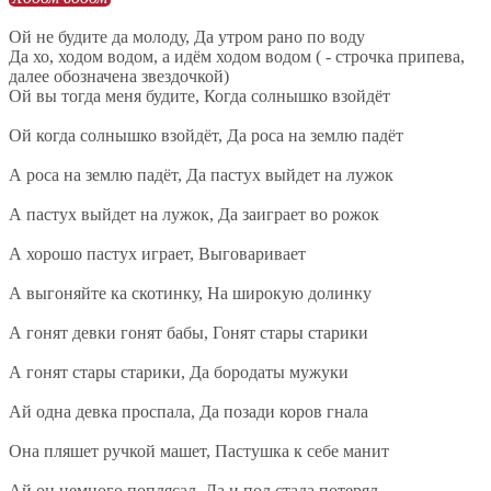
Ой не будите да молоду, Да утром рано по воду
Да хо, ходом водом, а идём ходом водом ( - строчка припева,
далее обозначена звездочкой)
Ой вы тогда меня будите, Когда солнышко взойдёт
Ой когда солнышко взойдёт, Да роса на землю падёт
А роса на землю падёт, Да пастух выйдет на лужок
А пастух выйдет на лужок, Да заиграет во рожок
А хорошо пастух играет, Выговаривает
А выгоняйте ка скотинку, На широкую долинку
А гонят девки гонят бабы, Гонят стары старики
А гонят стары старики, Да бородаты мужуки
Ай одна девка проспала, Да позади коров гнала
Она пляшет ручкой машет, Пастушка к себе манит
Ай он немного поплясал, Да и пол стада потерял