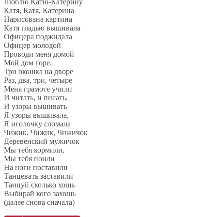
Люблю Катю-Катерину
Катя, Катя, Катерина
Нарисована картина
Катя гладью вышивала
Офицера поджидала
Офицер молодой
Проводи меня домой
Мой дом горе,
Три окошка на дворе
Раз, два, три, четыре
Меня грамоте учили
И читать, и писать,
И узоры вышивать
Я узоры вышивала,
Я иголочку сломала
Чижик, Чижик, Чижичок
Деревенский мужичок
Мы тебя кормили,
Мы тебя поили
На ноги поставили
Танцевать заставили
Танцуй сколько хошь
Выбирай кого захошь
(далее снова сначала)