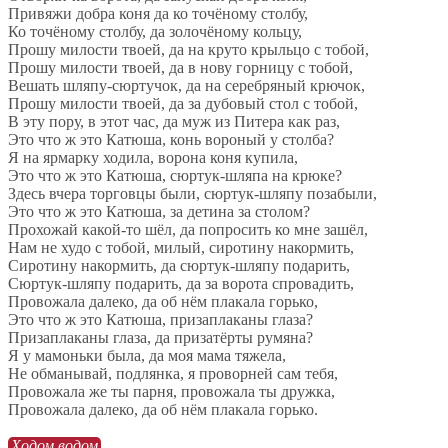
Привяжи добра коня да ко точёному столбу,
Ко точёному столбу, да золочёному кольцу,
Прошу милости твоей, да на круто крыльцо с тобой,
Прошу милости твоей, да в нову горницу с тобой,
Вешать шляпу-сюртучок, да на серебряный крючок,
Прошу милости твоей, да за дубовый стол с тобой,
В эту пору, в этот час, да муж из Питера как раз,
Это что ж это Катюша, конь вороный у столба?
Я на ярмарку ходила, ворона коня купила,
Это что ж это Катюша, сюртук-шляпа на крюке?
Здесь вчера торговцы были, сюртук-шляпу позабыли,
Это что ж это Катюша, за детина за столом?
Прохожай какой-то шёл, да попросить ко мне зашёл,
Нам не худо с тобой, милый, сиротину накормить,
Сиротину накормить, да сюртук-шляпу подарить,
Сюртук-шляпу подарить, да за ворота спровадить,
Провожала далеко, да об нём плакала горько,
Это что ж это Катюша, призаплаканы глаза?
Призаплаканы глаза, да призатёрты румяна?
Я у мамоньки была, да моя мама тяжела,
Не обманывай, подлянка, я проворней сам тебя,
Провожала же ты парня, провожала ты дружка,
Провожала далеко, да об нём плакала горько.
Ходом водом