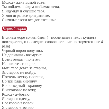
Молоду жену домой зовет,
Ты пойдем-пойдем любимая жена,
Я иду-иду и слушаю тебя,
У мня игры все доигранные,
Скачки-пляски все доплясанные.
Черный ворон
В синем море волны бьют ( - после запева текст куплета
повторяется, и последнее словосочетание повторяется еще 4
раза)
Черный ворон воду пил,
Не допивши - возмутил,
Возмутемши - полетел,
На полете - говорил,
Быть тебе девка за старым,
За старого не пойду,
Постель жестку постелю,
Во три ряда кирпичу,
Во четвертый - крапиву,
В изголовье положу,
Колоду дубовую,
Я старого одежу,
Все корою вязовой,
Я старого утреплю,