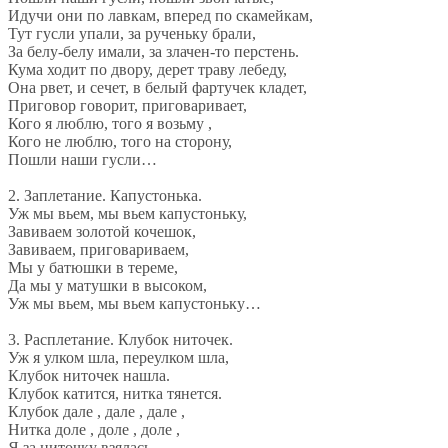
Идучи они по лавкам, вперед по скамейкам,
Тут гусли упали, за рученьку брали,
За белу-белу имали, за злачен-то перстень.
Кума ходит по двору, дерет траву лебеду,
Она рвет, и сечет, в белый фартучек кладет,
Приговор говорит, приговаривает,
Кого я люблю, того я возьму ,
Кого не люблю, того на сторону,
Пошли наши гусли…
2. Заплетание. Капустонька.
Уж мы вьем, мы вьем капустоньку,
Завиваем золотой кочешок,
Завиваем, приговариваем,
Мы у батюшки в тереме,
Да мы у матушки в высоком,
Уж мы вьем, мы вьем капустоньку…
3. Расплетание. Клубок ниточек.
Уж я улком шла, переулком шла,
Клубок ниточек нашла.
Клубок катится, нитка тянется.
Клубок дале , дале , дале ,
Нитка доле , доле , доле ,
Я за ниточку взялась,