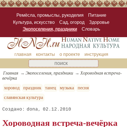
Ремёсла, промыслы, рукоделия
Питание
Культура, искусство
Сад, огород
Здоровье
Экопоселения, праздники
Словарь
главная
контакты
о проекте
инструкция
Главная
Экопоселения, праздники
Хороводная встреча-
вечёрка
хоровод
праздник
танец
музыка
песня
славянская культура
dona
02.12.2010
Хороводная встреча-вечёрка