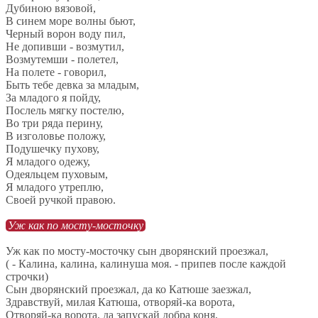
Дубиною вязовой,
В синем море волны бьют,
Черный ворон воду пил,
Не допивши - возмутил,
Возмутемши - полетел,
На полете - говорил,
Быть тебе девка за младым,
За младого я пойду,
Послель мягку постелю,
Во три ряда перину,
В изголовье положу,
Подушечку пухову,
Я младого одежу,
Одеяльцем пуховым,
Я младого утреплю,
Своей ручкой правою.
Уж как по мосту-мосточку
Уж как по мосту-мосточку сын дворянский проезжал,
( - Калина, калина, калинуша моя. - припев после каждой
строчки)
Сын дворянский проезжал, да ко Катюше заезжал,
Здравствуй, милая Катюша, отворяй-ка ворота,
Отворяй-ка ворота, да запускай добра коня,