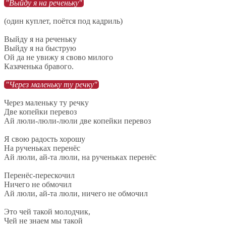
"Выйду я на реченьку"
(один куплет, поётся под кадриль)
Выйду я на реченьку
Выйду я на быструю
Ой да не увижу я свово милого
Казаченька бравого.
"Через маленьку ту речку"
Через маленьку ту речку
Две копейки перевоз
Ай люли-люли-люли две копейки перевоз
Я свою радость хорошу
На рученьках перенёс
Ай люли, ай-та люли, на рученьках перенёс
Перенёс-перескочил
Ничего не обмочил
Ай люли, ай-та люли, ничего не обмочил
Это чей такой молодчик,
Чей не знаем мы такой