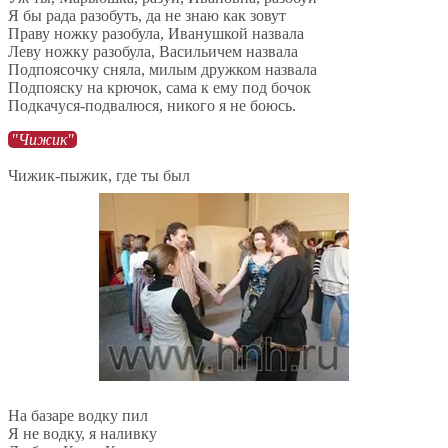
Я бы рада разобуть, да не знаю как зовут
Праву ножку разобула, Иванушкой назвала
Леву ножку разобула, Васильичем назвала
Подпоясочку сняла, милым дружком назвала
Подпояску на крючок, сама к ему под бочок
Подкачуся-подвалюся, никого я не боюсь.
"Чижик"
Чижик-пыжик, где ты был
На базаре водку пил
Я не водку, я наливку