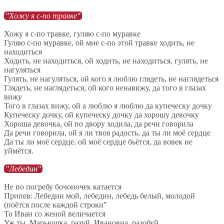
"Хожу я с-по травке"
Хожу я с-по травке, гуляю с-по муравке
Гуляю с-по муравке, ой мне с-по этой травке ходить, не
находиться
Ходить, не находиться, ой ходить, не находиться, гулять, не
нагуляться
Гулять, не нагуляться, ой кого я люблю глядеть, не наглядеться
Глядеть, не наглядеться, ой кого ненавижу, да того в глазах
вижу
Того в глазах вижу, ой а люблю я люблю да купеческу дочку
Купеческу дочку, ой купеческу дочку да хорошу девочку
Хороша девочка, ой по двору ходила, да речи говорила
Да речи говорила, ой я ли твоя радость, да ты ли моё сердце
Да ты ли моё сердце, ой моё сердце бьётся, да вовек не
уймётся.
"Лебедин"
Не по погребу бочоночек катается
Припев: Лебедин мой, лебедин, лебедь белый, молодой
(поётся после каждой строки"
То Иван со женой величается
Уж ты, Марьюшка, разуй, Ивановна, разобуй