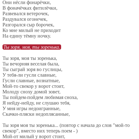
Они нёсли фонарёчки,
В фоначёчках фитилёчки,
Развевался ветерочек,
Раздувался огонечек,
Разгорался сыр борочек,
Ко мне милый не приходит
На едину тёмну ночку.
Ты зоря, моя, ты зоренька.
Ты зоря, моя ты зоренька,
Ты вечорняя веселая была,
Ты сыграй зоря во гуслицы,
У тебя-ли гусли славные,
Гусли славные, вознатные,
Мой-то свекор у ворот стоит,
Молоду сноху домой зовет,
Ты пойдем-пойдем любимая сноха,
Я нейду-нейду, не слушаю тебя,
У мня игры недоигранные,
Скачки-пляски недоплясанные,
Ты зоря моя ты зоренька... (повтор с начала до слов "мой-то
свекор", вместо них теперь поем - )
Мой-от милый у ворот стоит,