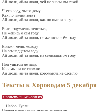
Ай люли, ай-та люли, чей не знаем мы такой
Чьего роду, чьего дому
Как по имени зовут
Ай люли, ай-та люли, как по имени зовут
Если вздумаешь жениться,
Не женись о сём году
Ай люли, ай-та люли, не женись о сём году
Возьми меня, молоду
На семнадцатом году
Ай люли, ай-та люли, на семнадцатом году
Под ушатом не паду,
Коромысла не сломлю
Ай люли, ай-та люли, коромысла не сломлю.
Тексты к Хороводам 5 декабря
Плетень (в 3-х частях)
1. Набор. Гусли.
Пошли наши гусли, пошли звончатые,