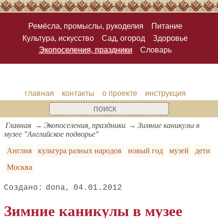
Ремёсла, промыслы, рукоделия
Питание
Культура, искусство
Сад, огород
Здоровье
Экопоселения, праздники
Словарь
главная
контакты
о проекте
инструкция
Главная
Экопоселения, праздники
Зимние каникулы в
музее "Английское подворье"
Англия
культура разных народов
новый год
музей
дети
Москва
dona
04.01.2012
Зимние каникулы в музее