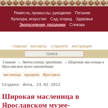
Ремёсла, промыслы, рукоделия
Питание
Культура, искусство
Сад, огород
Здоровье
Экопоселения, праздники
Словарь
главная
контакты
о проекте
инструкция
Главная
Экопоселения, праздники
Широкая масленица в
Ярославском музее-заповеднике
масленица
праздник
Ярославль
dona
23.02.2012
Широкая масленица в
Ярославском музее-