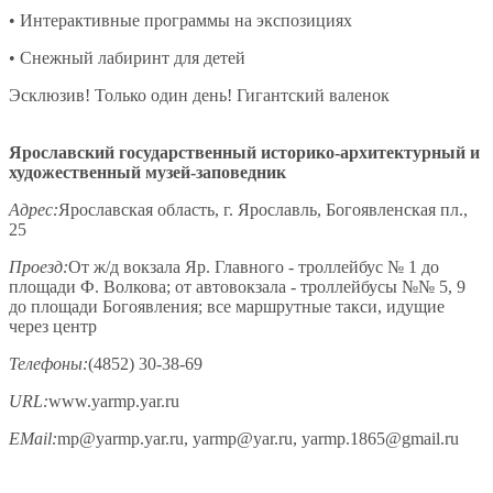
• Интерактивные программы на экспозициях
• Снежный лабиринт для детей
Эсклюзив! Только один день! Гигантский валенок
Ярославский государственный историко-архитектурный и
художественный музей-заповедник
Адрес:
Ярославская область, г. Ярославль, Богоявленская пл.,
25
Проезд:
От ж/д вокзала Яр. Главного - троллейбус № 1 до
площади Ф. Волкова; от автовокзала - троллейбусы №№ 5, 9
до площади Богоявления; все маршрутные такси, идущие
через центр
Телефоны:
(4852) 30-38-69
URL:
www.yarmp.yar.ru
EMail:
mp@yarmp.yar.ru, yarmp@yar.ru, yarmp.1865@gmail.ru