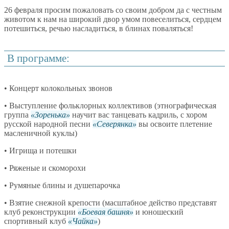
26 февраля просим пожаловать со своим добром да с честным
животом к нам на широкий двор умом повеселиться, сердцем
потешиться, речью насладиться, в блинах поваляться!
В программе:
• Концерт колокольных звонов
• Выступление фольклорных коллективов (этнографическая
группа
Зоренька
научит вас танцевать кадриль, с хором
русской народной песни
Северянка
вы освоите плетение
масленичной куклы)
• Игрища и потешки
• Ряженые и скоморохи
• Румяные блины и душепарочка
• Взятие снежной крепости (масштабное действо представят
клуб реконструкции
Боевая башня
и юношеский
спортивный клуб
Чайка
)