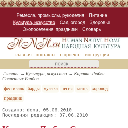
Ремёсла, промыслы, рукоделия
Питание
Культура, искусство
Сад, огород
Здоровье
Экопоселения, праздники
Словарь
главная
контакты
о проекте
инструкция
Главная
Культура, искусство
Караван Любви
Солнечных Бардов
фестиваль
барды
музыка
песня
танцы
хоровод
праздник
dona
05.06.2010
07.06.2010