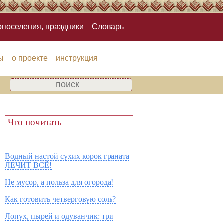
опоселения, праздники
Словарь
ы
о проекте
инструкция
Что почитать
Водный настой сухих корок граната
ЛЕЧИТ ВСЁ!
Не мусор, а польза для огорода!
Как готовить четверговую соль?
Лопух, пырей и одуванчик: три