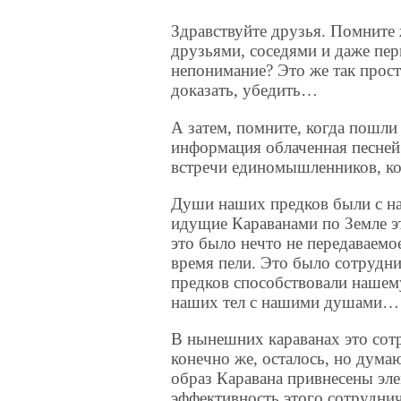
Здравствуйте друзья. Помните
друзьями, соседями и даже пе
непонимание? Это же так прост
доказать, убедить…
А затем, помните, когда пошли 
информация облаченная песней
встречи единомышленников, к
Души наших предков были с на
идущие Караванами по Земле э
это было нечто не передаваемо
время пели. Это было сотрудн
предков способствовали нашем
наших тел с нашими душами…
В нынешних караванах это сот
конечно же, осталось, но дума
образ Каравана привнесены э
эффективность этого сотруднич