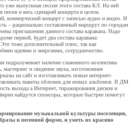
то уже выпускная сессия этого состава КЛ. На ней
 песня и весь сценарий концерта в целом.
й, коммерческий концерт с записью аудио и видео. И
Путь – рационально составленный маршрут по городам
чены приглашения данного состава каравана. Надо
кроме первой, будет два состава каравана:
то тоже дополнительный плюс, так как
обмен идеями и энергиями, сотрудничество.
и подразумевает наличие слаженного коллектива
, мастеринг и сведение звука, изготовление
риалы на сайт и изготавливать новые интернет-
отавливать макеты обложек для новых альбомов. В ДМ
ость выхода а Интернет, тиражирования дисков и
Уверен найдутся спонсоры, которые быстрее помогут
ормирование музыкальной культуры поселенцев,
бразы в песенной форме, и уметь их красиво