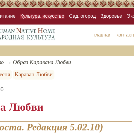
итание
Культура, искусство
Сад, огород
Здоровье
Эк
главная
контакт
во
Образ Каравана Любви
есня
Караван Любви
10
на Любви
ста. Редакция 5.02.10)