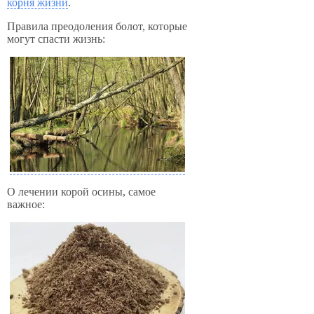
корня жизни
.
Правила преодоления болот, которые
могут спасти жизнь:
О лечении корой осины, самое
важное: