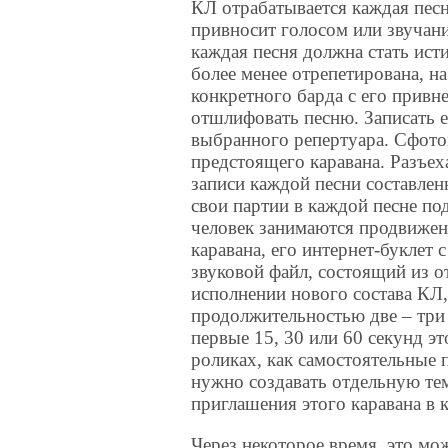
КЛ отрабатывается каждая пес
привносит голосом или звучани
каждая песня должна стать ист
более менее отрепетирована, на
конкретного барда с его привн
отшлифовать песню. Записать е
выбранного репертуара. Сфото
предстоящего каравана. Разъех
записи каждой песни составле
свои партии в каждой песне по
человек занимаются продвижен
каравана, его интернет-буклет
звуковой файл, состоящий из 
исполнении нового состава КЛ
продолжительностью две – три
первые 15, 30 или 60 секунд э
роликах, как самостоятельные 
нужно создавать отдельную тем
приглашения этого каравана в 
Через некоторое время, это мо