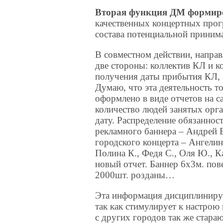
Вторая функция ДМ формир
качественных концертных прог
состава потенциальной приним
В совместном действии, напра
две стороны: коллектив КЛ и 
получения даты прибытия КЛ, 
Думаю, что эта деятельность т
оформлено в виде отчетов на с
количество людей занятых орг
дату. Распределение обязаннос
рекламного баннера – Андрей Б.
городского концерта – Ангелин
Полина К., Федя С., Оля Ю., Ка
новый отчет. Баннер 6х3м. пове
2000шт. розданы…
Эта информация дисциплинируе
так как стимулирует к настрою
с других городов так же стараю