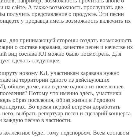
исков, например, возможность прочитать анонс о
к и на сайте. А также возможность прослушать две -
обы получить представление о продукте. Эти песни
концерте у продавца иметь возможность включить их
ана, для принимающей стороны создать возможность
ии о составе каравана, качестве песен и качестве их
ий вид состава КЛ можно было посмотреть. Для
едует сделать следующее.
аршруту новому КЛ, участникам каравана нужно
ставе на территории одного из действующих
), общем доме, или в доме одного из поселенцев.
поселения? Потому что именно здесь, участники
ведь образ поселения, образ жизни в Родовом
 концертах. Во время первой встречи доработать
 него, выбрать репертуар песен и сценарий концерта.
и каждую песню в частности.
 коллективе будет тому подспорьем. Всем составом