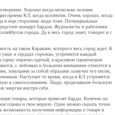
сотворение. Хорошо когда несколько человек
ии приема КЛ, когда коллектив. Очень хорошо, когда
да и еще сторонние люди тоже. Потенциальные
предстоит концерт бардов. Журналисты и работники
лейбусов города. Да и весь город знает, говорит и с
ность на таком Караване, которого весь город ждет. К
в умах и сердцах горожан, устремится каждый
а сцену опрятно одетый, в красивом сценическом
авится, с любовью и большим вниманием отнесется к
и, зовущими за собой образами зазвучит его песня,
зненным. Наступает то время, когда в КЛ устремятся
стью и самоосознанием. Люди, проделавшие большую
в энергии внутри себя.
ющие товары, которые привозят барды. Конечно на
воя планка и свое мерило. Одно можно сказать точно
ь возможность получения информации о товаре в