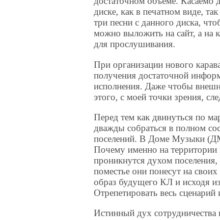
достаточном объеме. Касаемо д
диске, как в печатном виде, та
три песни с данного диска, чт
можно выложить на сайт, а на 
для прослушивания.
При организации нового карав
получения достаточной информац
исполнения. Даже чтобы внешн
этого, с моей точки зрения, сл
Перед тем как двинуться по м
дважды собраться в полном со
поселений. В Доме Музыки (ДМ
Почему именно на территории 
проникнутся духом поселения, 
поместье они понесут на своих
образ будущего КЛ и исходя из
Отрепетировать весь сценарий 
Истинный дух сотрудничества в