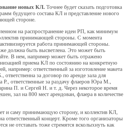
ование новых КЛ.
Точнее будет сказать подготовка
рамм будущего состава КЛ и представление нового
ающей стороне.
вленном на распространение идеи РП, как минимум
коллектив принимающей стороны. С момента
активизируется работа принимающей стороны.
оже должна быть высветлена. Это может быть
айте. В нем, например может быть отражено
анизацией приема КЛ по состоянию на конкретную
тей, например: ответственный за изготовление макета
, ответственна за договор по аренде зала для
а Р., ответственные за раздачу флаеров Юра М.,
рина П. и Сергей Н. и т. д. Через некоторое время
шен, зал на 800 мест арендован, флаера в количестве
т и саму принимающую сторону, и коллектив КЛ,
 на ответственный концерт. Кроме того организаторы
тся не отставать тоже стремятся всколыхнуть как