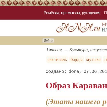
Ремёсла, промыслы, рукоделия
П
Войти
Главная
Культура, искусст
фестиваль
барды
музыка
п
dona
07.06.20
Образ Карава
(Этапы нашего ро