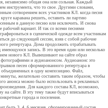
ня, независимо общая она или сольная. Каждый
ем инструмента, что то свое. Другими словами,
инным сотворением всех участников КЛ. когда песня
 круге каравана решить, оставить ли партию
есенным в данную песню или исключить. И снова
е рабочий вариант. И так со всеми песнями
графироваться в сценической одежде всем участникам
аться до следующей сессии, взяв с собой рабочие
нного репертуара. Дома продолжить отрабатывать
д имеющуюся запись. В это время один или несколько
ием нового КЛ. Вывешивают на сайте образ
 с фотографиями и аудиоанонсом. Аудиоанонс это
отрывков песен сформированного репертуара в
, объединенных в одну композицию. Файл,
 минуты, желательно составить таким образом, чтобы
того анонса можно было использовать в рекламных
произведения. Для каждого состава КЛ, возможно,
у на сайте. В эту тему также будут вписываться
конкретные города и поселения.
жет быть 3, 4, 6 месяцев, сформированный состав