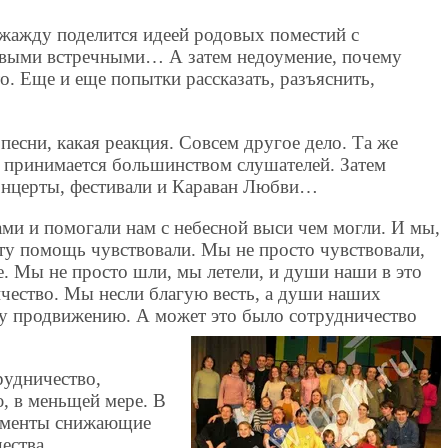
 жажду поделится идеей родовых поместий с
рвыми встречными… А затем недоумение, почему
о. Еще и еще попытки рассказать, разъяснить,
песни, какая реакция. Совсем другое дело. Та же
 принимается большинством слушателей. Затем
онцерты, фестивали и Караван Любви…
ми и помогали нам с небесной выси чем могли. И мы,
ту помощь чувствовали. Мы не просто чувствовали,
е. Мы не просто шли, мы летели, и души наши в это
ичество. Мы несли благую весть, а души наших
у продвижению. А может это было сотрудничество
рудничество,
ю, в меньщей мере. В
лементы снижающие
ества.