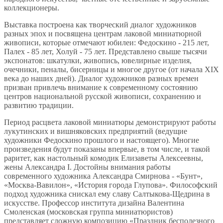
коллекционеры.
Выставка построена как творческий диалог художников
разных эпох и посвящена центрам лаковой миниатюрной
живописи, которые отмечают юбилеи: Федоскино - 215 лет,
Палех - 85 лет, Холуй - 75 лет. Представлено свыше тысячи
экспонатов: шкатулки, живопись, ювелирные изделия,
очечники, пеналы, бисерницы и многое другое (от начала XIX
века до наших дней). Диалог художников разных времен
призван привлечь внимание к современному состоянию
центров национальной русской живописи, сохранению и
развитию традиции.
Период расцвета лаковой миниатюры демонстрируют работы
лукутинских и вишняковских предприятий (ведущие
художники Федоскино прошлого и настоящего). Многие
произведения будут показаны впервые, в том числе, и такой
раритет, как настольный комодик Елизаветы Алексеевны,
жены Александра I. Достойны внимания работы
современного художника Александра Смирнова - «Бунт»,
«Москва-Вавилон», «История города Глупова». Философский
подход художника снискал ему славу Салтыкова-Щедрина в
искусстве. Профессор института дизайна Валентина
Смоленская (московская группа миниатюристов)
представляет сложную композицию «Праздник бесполезного