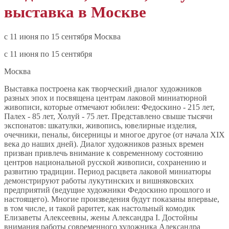
выставка в Москве
c 11 июня по 15 сентября Москва
c 11 июня по 15 сентября
Москва
Выставка построена как творческий диалог художников
разных эпох и посвящена центрам лаковой миниатюрной
живописи, которые отмечают юбилеи: Федоскино - 215 лет,
Палех - 85 лет, Холуй - 75 лет. Представлено свыше тысячи
экспонатов: шкатулки, живопись, ювелирные изделия,
очечники, пеналы, бисерницы и многое другое (от начала XIX
века до наших дней). Диалог художников разных времен
призван привлечь внимание к современному состоянию
центров национальной русской живописи, сохранению и
развитию традиции. Период расцвета лаковой миниатюры
демонстрируют работы лукутинских и вишняковских
предприятий (ведущие художники Федоскино прошлого и
настоящего). Многие произведения будут показаны впервые,
в том числе, и такой раритет, как настольный комодик
Елизаветы Алексеевны, жены Александра I. Достойны
внимания работы современного художника Александра