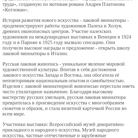
труда», созданную по мотивам романа Андрея Платонова
«Котлован».
История развития нового искусства - лаковой миниатюры -
продемонстрируют работы художников Палеха и Холуя,
древних иконописных центров. Участие палехских
художников на международных выставках в Венеции в 1924
году и в Париже в 1925 году вызвало сенсацию. Они
получили высокие награды и предложение - открыть школу
лаковой миниатюры в Италии.
Русская лаковая живопись - уникальное явление мировой
художественной культуры. Впитав в себя достижения
лакового искусства Запада и Востока, она обогатила её
неповторимым национальным опытом и самобытностью.
Изделия с лаковой миниатюрной живописью перестали иметь
чисто утилитарное назначение. Благодаря высокому
мастерству русских умельцев, русская лаковая миниатюра
превратилась в произведение искусства с многообразием
сюжетов и образов, и стала визитной карточкой России во
всем мире.
Участники выставки: Всероссийский музей декоративно-
прикладного и народного искусства, Музей народного
искусства, частные отечественные и зарубежные