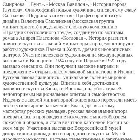
Смирнова - «Бунт», «Москва-Вавилон», «История города
Глупова». Философский подход художника снискал ему славу
Салтыкова-Щедрина в искусстве. Профессор института
дизайна Валентина Смоленская (московская группа
миниатюристов) представляет сложную композицию
«Праздник бесполезного труда», созданную по мотивам
романа Андрея Платонова «Котлован». История развития
нового искусства - лаковой миниатюры - продемонстрируют
работы художников Палеха и Холуя, древних иконописных
центров. Участие палехских художников на международных
выставках в Венеции в 1924 году и в Париже в 1925 году
вызвало сенсацию. Они получили высокие награды и
предложение - открыть школу лаковой миниатюры в Италии.
Русская лаковая живопись - уникальное явление мировой
художественной культуры. Впитав в себя достижения
лакового искусства Запада и Востока, она обогатила её
неповторимым национальным опытом и самобытностью.
Изделия с лаковой миниатюрной живописью перестали иметь
чисто утилитарное назначение. Благодаря высокому
мастерству русских умельцев, русская лаковая миниатюра
превратилась в произведение искусства с многообразием
сюжетов и образов, и стала визитной карточкой России во
всем мире. Участники выставки: Всероссийский музей
декоративно-прикладного и народного искусства, Музей
народного искусства, частные отечественные и зарубежные