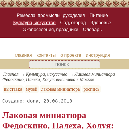
Ремёсла, промыслы, рукоделия
Питание
Культура, искусство
Сад, огород
Здоровье
Экопоселения, праздники
Словарь
главная
контакты
о проекте
инструкция
Главная
Культура, искусство
Лаковая миниатюра
Федоскино, Палеха, Холуя: выставка в Москве
выставка
музей
лаковая миниатюра
роспись
dona
20.08.2010
Лаковая миниатюра
Федоскино, Палеха, Холуя: