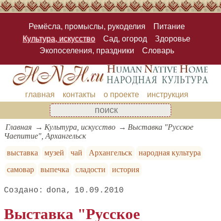
Ремёсла, промыслы, рукоделия
Питание
Культура, искусство
Сад, огород
Здоровье
Экопоселения, праздники
Словарь
главная
контакты
о проекте
инструкция
Главная
Культура, искусство
Выставка "Русское
Чаепитие", Архангельск
выставка
музей
чай
Архангельск
народная культура
самовар
выпечка
сладости
история
dona
10.09.2010
Выставка "Русское