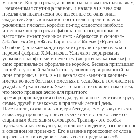
масленки. Кондитерская, а первоначально «кофектная лавка»,
- незаменимая спутница чайной. В начале XIX века она
предлагала практически все известные сегодня виды
сладостей. Здесь вниманию посетителей представлены
рекламные плакаты, коробки из-под сладостей наиболее
известных кондитерских фабрик прошлого, которые в
настоящем имеют уже иное имя: «Абрикосов и сыновья»
(«Бабаевский»), «Жорж Борман» и «Эйнем» («Красный
Октябрь»), а также кондитерские сундучки архангельской
паровой фабрики Х.Манакова. Удивляют сюрпризы из
упаковок с конфетами и печеньем («карточная карамель») и
само оригинальное оформление коробок. Беседка приглашает
гостей за уютный чайный стол, условно сервированный на
лоне природы. С нач. XVIII века такой «зеленый кабинет»
имелся во всех богатых поместьях и усадьбах, в том числе и в
усадьбах Архангельска. Уже его название говорит нам о том,
что место предназначено для приятного
времяпрепровождения и беседы, душевного чаепития в кругу
семьи, друзей и знакомых в приятный летний день.
Посетители, оказавшись внутри беседки, смогут окунуться в
атмосферу прошлого, присесть за чайный стол во главе со
старинным блестящим самоваром. Трактир - это особая
русская чайная субкультура, столовое заведение, рассчитанное
в основном на приезжих. Его название происходит от слова
«тракт» - почтовая дорога. Здесь гости представят себе