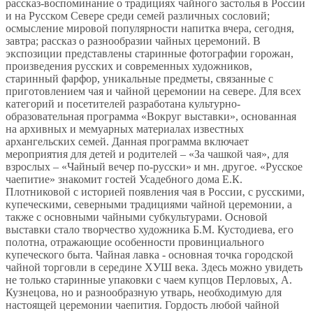
рассказ-воспоминание о традициях чайного застолья в России
и на Русском Севере среди семей различных сословий;
осмысление мировой популярности напитка вчера, сегодня,
завтра; рассказ о разнообразии чайных церемоний. В
экспозиции представлены старинные фотографии горожан,
произведения русских и современных художников,
старинный фарфор, уникальные предметы, связанные с
приготовлением чая и чайной церемонии на севере. Для всех
категорий и посетителей разработана культурно-
образовательная программа «Вокруг выставки», основанная
на архивных и мемуарных материалах известных
архангельских семей. Данная программа включает
мероприятия для детей и родителей – «За чашкой чая», для
взрослых – «Чайный вечер по-русски» и мн. другое. «Русское
чаепитие» знакомит гостей Усадебного дома Е.К.
Плотниковой с историей появления чая в России, с русскими,
купеческими, северными традициями чайной церемонии, а
также с основными чайными субкультурами. Основой
выставки стало творчество художника Б.М. Кустодиева, его
полотна, отражающие особенности провинциального
купеческого быта. Чайная лавка - основная точка городской
чайной торговли в середине ХУШ века. Здесь можно увидеть
не только старинные упаковки с чаем купцов Перловых, А.
Кузнецова, но и разнообразную утварь, необходимую для
настоящей церемонии чаепития. Гордость любой чайной