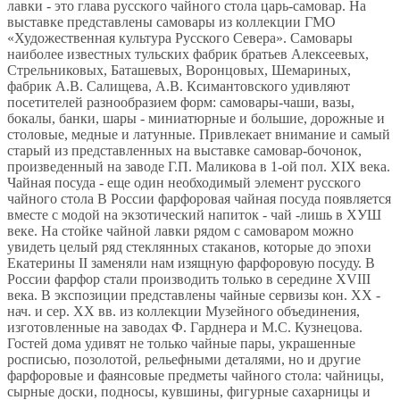
лавки - это глава русского чайного стола царь-самовар. На
выставке представлены самовары из коллекции ГМО
«Художественная культура Русского Севера». Самовары
наиболее известных тульских фабрик братьев Алексеевых,
Стрельниковых, Баташевых, Воронцовых, Шемариных,
фабрик А.В. Салищева, А.В. Ксимантовского удивляют
посетителей разнообразием форм: самовары-чаши, вазы,
бокалы, банки, шары - миниатюрные и большие, дорожные и
столовые, медные и латунные. Привлекает внимание и самый
старый из представленных на выставке самовар-бочонок,
произведенный на заводе Г.П. Маликова в 1-ой пол. XIX века.
Чайная посуда - еще один необходимый элемент русского
чайного стола В России фарфоровая чайная посуда появляется
вместе с модой на экзотический напиток - чай -лишь в ХУШ
веке. На стойке чайной лавки рядом с самоваром можно
увидеть целый ряд стеклянных стаканов, которые до эпохи
Екатерины II заменяли нам изящную фарфоровую посуду. В
России фарфор стали производить только в середине XVIII
века. В экспозиции представлены чайные сервизы кон. ХX -
нач. и сер. XX вв. из коллекции Музейного объединения,
изготовленные на заводах Ф. Гарднера и М.С. Кузнецова.
Гостей дома удивят не только чайные пары, украшенные
росписью, позолотой, рельефными деталями, но и другие
фарфоровые и фаянсовые предметы чайного стола: чайницы,
сырные доски, подносы, кувшины, фигурные сахарницы и