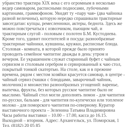
убранство трактира ХIX века с его огромным в несколько
ведер самоваром, расписными подносами, лубочными
картинами, граммофоном. Увидят ту «пару чая» (два чайника
разной величины), которую нередко спрашивали трактирные
завсегдатаи: купцы, ремесленники, актеры, беднота. Здесь же
можно повстречаться с извозчиком, пьющим чай, и
трактирным слугой - половым с полотен Б.М. Кустодиева.
Кроме того, удивит посетителей и посуда: разнообразные
трактирные чайники, кувшины, кружки, расписные блюда.
Столовая - комната, в которой прежде было принято
проводить семейное чаепитие дважды в день: утром и
вечером. Ее украшением служат старинный буфет с чайным
сервизом и столовым серебром и сервированный к чаю стол,
покрытый тонкой скатертью. На столе, как и в прежние
времена, рядом с местом хозяйки красуется самовар, в центре -
чайный сервиз (чашки с блюдцами, заварочный чайник,
молочник) и множество разнообразных угощений: варенье,
выпечка, фрукты, без которых русское чаепитие было не
мыслимо. Чайный стол могли дополнять лимон - для чаепития
по-русски, бальзам - для чаепития по-купечески или топленое
молоко - для поморского чаепития по-северному. Куратор
выставочного проекта – Зеленина Татьяна Владимировна
Часы работы выставки – 10.00 – 17.00, касса до 16.15.
Выходной – вторник. Адрес: Архангельск, ул. Поморская, 1
Тел. (8182) 20 05 85