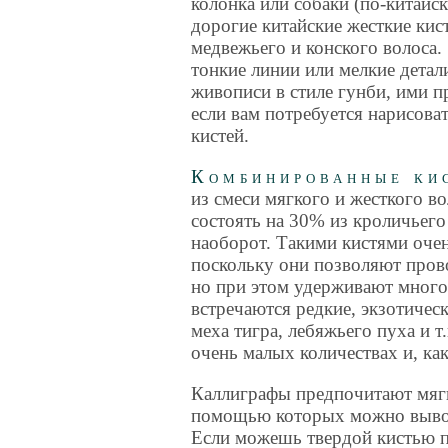
колонка или собаки (по-китайс
дорогие китайские жесткие кист
медвежьего и конского волоса.
тонкие линии или мелкие детал
живописи в стиле гунби, ими 
если вам потребуется нарисова
кистей.
Комбинированные кис
из смеси мягкого и жесткого в
состоять на 30% из кроличьего
наоборот. Такими кистями очен
поскольку они позволяют прово
но при этом удерживают много
встречаются редкие, экзотичес
меха тигра, лебяжьего пуха и т
очень малых количествах и, как
Каллиграфы предпочитают мягк
помощью которых можно вывод
Если можешь твердой кистью п