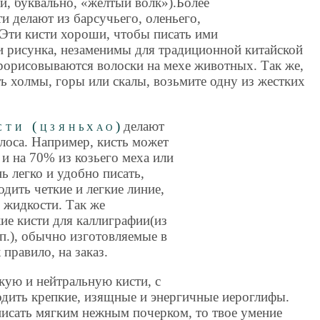
ки, буквально, «желтый волк»).Более
и делают из барсучьего, оленьего,
 Эти кисти хороши, чтобы писать ими
и рисунка, незаменимы для традиционной китайской
прорисовываются волоски на мехе животных. Так же,
ть холмы, горы или скалы, возьмите одну из жестких
ти (цзяньхао)
делают
олоса. Например, кисть может
 и на 70% из козьего меха или
ь легко и удобно писать,
дить четкие и легкие линие,
 жидкости. Так же
кие кисти для каллиграфии(из
.п.), обычно изготовляемые в
 правило, на заказ.
ую и нейтральную кисти, с
ить крепкие, изящные и энергичные иероглифы.
исать мягким нежным почерком, то твое умение