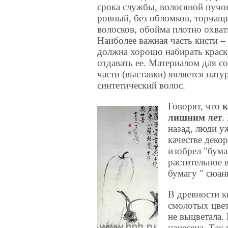
срока службы, волосяной пучо
ровный, без обломков, торча
волосков, обойма плотно охват
Наиболее важная часть кисти –
должна хорошо набирать краск
отдавать ее. Материалом для с
части (выставки) является нат
синтетический волос.
Говорят, что
к
лишним лет
.
назад, люди у
качестве деко
изобрел "бума
растительное 
бумагу " сюан
В древности к
смолотых цвет
не выцветала.
нанесена. Так