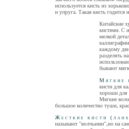
используется кисть из хорьков
и упруга. Такая кисть годится 
Китайские 
кистями. С 
мелкой дета
каллиграфии
каждому дви
разделять н
использован
бывают мяг
Мягкие 
кисти для к
хороши для 
Мягкие воло
большое количество туши, крас
Жесткие кисти (ланх
называют "волчьими",но на сам