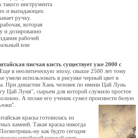
к такого инструмента
щих и выпадающих
ывает ручку.
 рабочая, которая
у и дозированно
оздания рабочей
уральный или
итайская писчая кисть существует уже 2000 с
 Еще в неолитическую эпоху, свыше 2500 лет тому
же умели использовать в рисунке черный цвет в
ра. При династии Хань человек по имени Цай Лунь
гу Цай Луня", сырьем для которой служило простое
волокно. А позже его ученик сумел произвести белую
ьчжи".
итайская краска готовилась из
ных камней. Такая краска никогда
 Посмотришь-ну как будто сегодня
 прочен китайский черный цвет.