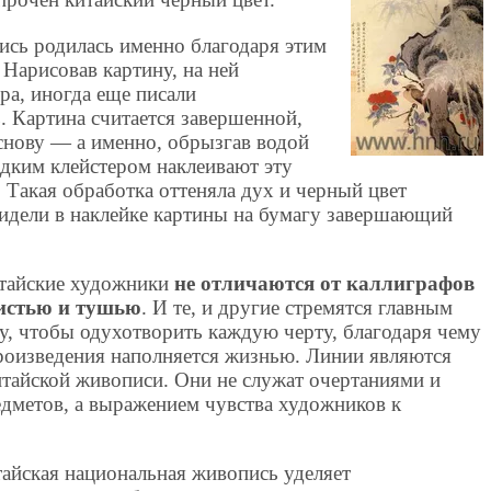
ись родилась именно благодаря этим
Нарисовав картину, на ней
ра, иногда еще писали
ь. Картина считается завершенной,
основу — а именно, обрызгав водой
дким клейстером наклеивают эту
 Такая обработка оттеняла дух и черный цвет
идели в наклейке картины на бумагу завершающий
итайские художники
не отличаются от каллиграфов
кистью и тушью
. И те, и другие стремятся главным
у, чтобы одухотворить каждую черту, благодаря чему
роизведения наполняется жизнью. Линии являются
тайской живописи. Они не служат очертаниями и
дметов, а выражением чувства художников к
айская национальная живопись уделяет