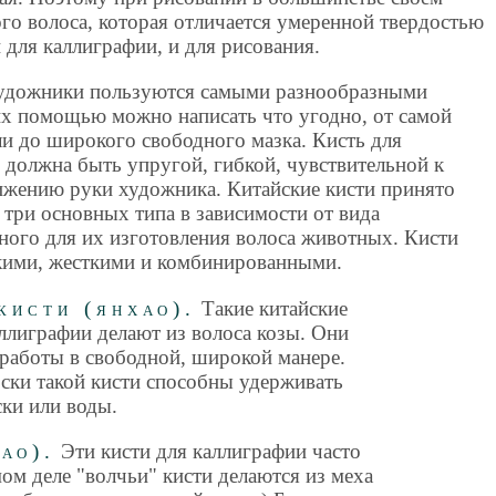
ого волоса, которая отличается умеренной твердостью
и для каллиграфии, и для рисования.
художники пользуются самыми разнообразными
их помощью можно написать что угодно, от самой
ли до широкого свободного мазка. Кисть для
 должна быть упругой, гибкой, чувствительной к
жению руки художника. Китайские кисти принято
а три основных типа в зависимости от вида
ного для их изготовления волоса животных. Кисти
кими, жесткими и комбинированными.
кисти (янхао).
Такие китайские
аллиграфии делают из волоса козы. Они
работы в свободной, широкой манере.
ски такой кисти способны удерживать
ки или воды.
ао).
Эти кисти для каллиграфии часто
ом деле "волчьи" кисти делаются из меха