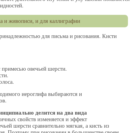
идностей.
а и живописи, и для каллиграфии
принадлежностью для письма и рисования. Кисти
 с примесью овечьей шерсти.
сти.
олоса.
водимого иероглифа выбираются и
ов.
инципиально делится на два вида
личных свойств изменяется и эффект
ечьей шерсти сравнительно мягкая, а кисть из
дая. Поэтому при рисовании в большинстве своем