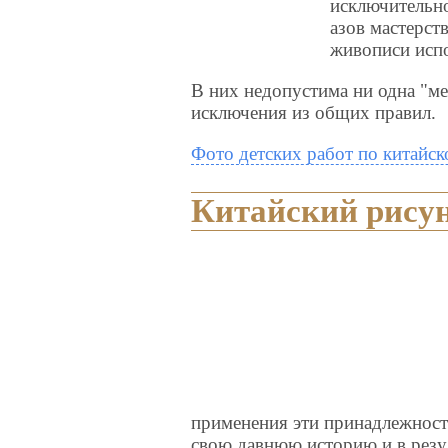
исключительно
азов мастерст
живописи исп
В них недопустима ни одна "ме
исключения из общих правил.
Фото детских работ по китайск
Китайский рису
применения эти принадлежност
свою давнюю историю и в резу