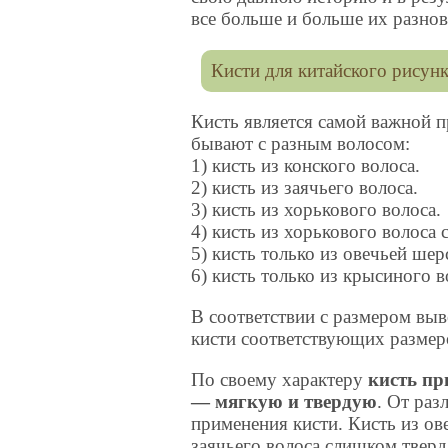
все больше и больше их разнов
Кисти для китайского рисунк
Кисть является самой важной 
бывают с разным волосом:
1) кисть из конского волоса.
2) кисть из заячьего волоса.
3) кисть из хорькового волоса.
4) кисть из хорькового волоса
5) кисть только из овечьей шер
6) кисть только из крысиного в
В соответствии с размером вы
кисти соответствующих размер
По своему характеру
кисть пр
— мягкую и твердую
. От раз
применения кисти. Кисть из ов
заячьего волоса слишком твер