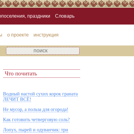
опоселения, праздники
Словарь
ы
о проекте
инструкция
Что почитать
Водный настой сухих корок граната
ЛЕЧИТ ВСЁ!
Не мусор, а польза для огорода!
Как готовить четверговую соль?
Лопух, пырей и одуванчик: три