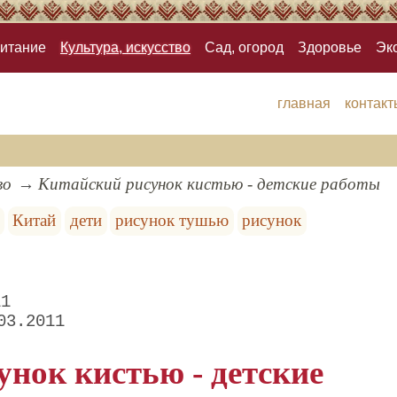
итание
Культура, искусство
Сад, огород
Здоровье
Эк
главная
контакт
во
Китайский рисунок кистью - детские работы
Китай
дети
рисунок тушью
рисунок
11
03.2011
нок кистью - детские