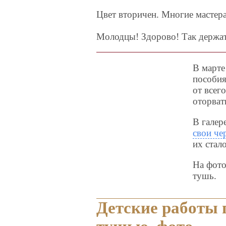
Цвет вторичен. Многие мастер
Молодцы! Здорово! Так держат
В марте
пособия
от всег
оторвать
В галер
свои че
их стал
На фото
тушь.
Детские работы 