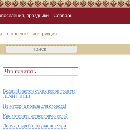
опоселения, праздники
Словарь
ы
о проекте
инструкция
Что почитать
Водный настой сухих корок граната
ЛЕЧИТ ВСЁ!
Не мусор, а польза для огорода!
Как готовить четверговую соль?
Лопух, пырей и одуванчик: три