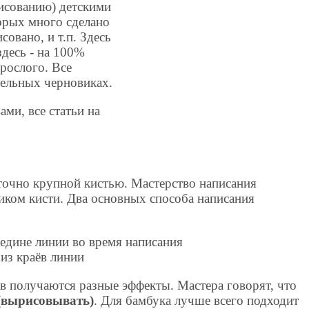
рисованию) детскими
орых много сделано
овано, и т.п. Здесь
здесь - на 100%
зрослого. Все
дельных черновиках.
ми, все статьи на
очно крупной кистью. Мастерство написания
иком кисти. Два основных способа написания
редине линии во время написания
 из краёв линии
в получаются разные эффекты. Мастера говорят, что
 (вырисовывать)
. Для бамбука лучше всего подходит