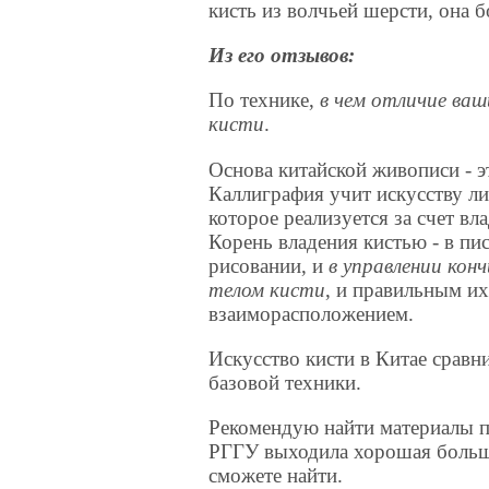
кисть из волчьей шерсти, она б
Из его отзывов:
По технике,
в чем отличие ва
кисти
.
Основа китайской живописи - э
Каллиграфия учит искусству л
которое реализуется за счет вл
Корень владения кистью - в пис
рисовании, и
в управлении кон
телом кисти
, и правильным и
взаиморасположением.
Искусство кисти в Китае сравн
базовой техники.
Рекомендую найти материалы п
РГГУ выходила хорошая больш
сможете найти.