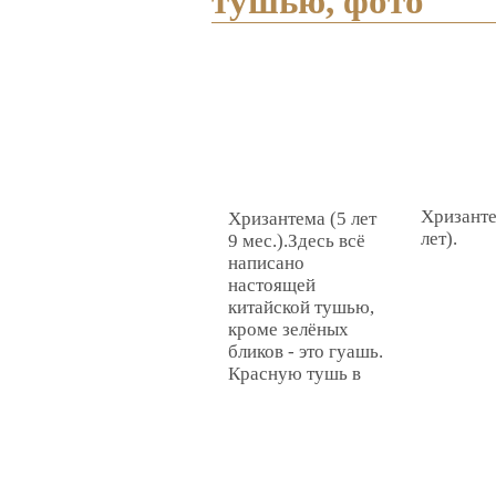
тушью, фото
Хризанте
Хризантема (5 лет
лет).
9 мес.).Здесь всё
написано
настоящей
китайской тушью,
кроме зелёных
бликов - это гуашь.
Красную тушь в
бруске не удалось
развести яркой,
поэтому бледно-
розовые цветы.