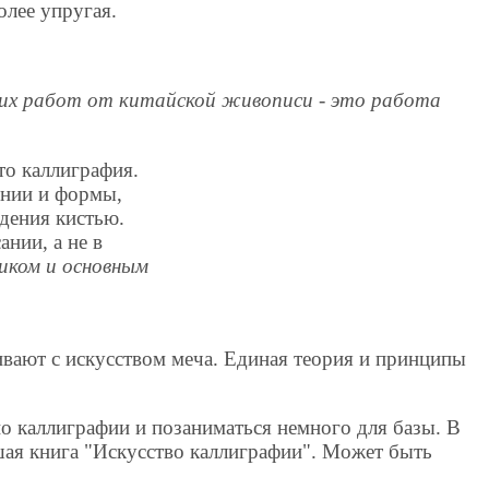
олее упругая.
ших работ от китайской живописи - это работа
то каллиграфия.
инии и формы,
адения кистью.
ании, а не в
чиком и основным
х
ивают с искусством меча. Единая теория и принципы
о каллиграфии и позаниматься немного для базы. В
ая книга "Искусство каллиграфии". Может быть