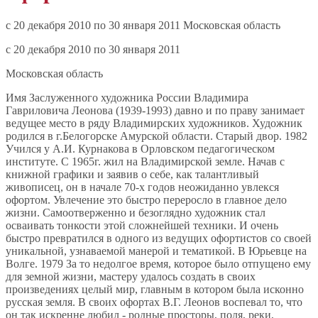
c 20 декабря 2010 по 30 января 2011 Московская область
c 20 декабря 2010 по 30 января 2011
Московская область
Имя Заслуженного художника России Владимира
Гавриловича Леонова (1939-1993) давно и по праву занимает
ведущее место в ряду Владимирских художников. Художник
родился в г.Белогорске Амурской области. Старый двор. 1982
Учился у А.И. Курнакова в Орловском педагогическом
институте. С 1965г. жил на Владимирской земле. Начав с
книжной графики и заявив о себе, как талантливый
живописец, он в начале 70-х годов неожиданно увлекся
офортом. Увлечение это быстро переросло в главное дело
жизни. Самоотверженно и безоглядно художник стал
осваивать тонкости этой сложнейшей техники. И очень
быстро превратился в одного из ведущих офортистов со своей
уникальной, узнаваемой манерой и тематикой. В Юрьевце на
Волге. 1979 За то недолгое время, которое было отпущено ему
для земной жизни, мастеру удалось создать в своих
произведениях целый мир, главным в котором была исконно
русская земля. В своих офортах В.Г. Леонов воспевал то, что
он так искренне любил - родные просторы, поля, реки,