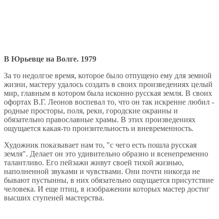
В Юрьевце на Волге. 1979
За то недолгое время, которое было отпущено ему для земной
жизни, мастеру удалось создать в своих произведениях целый
мир, главным в котором была исконно русская земля. В своих
офортах В.Г. Леонов воспевал то, что он так искренне любил -
родные просторы, поля, реки, городские окраины и
обязательно православные храмы. В этих произведениях
ощущается какая-то пронзительность и вневременность.
Художник показывает нам то, "с чего есть пошла русская
земля". Делает он это удивительно образно и всенепременно
талантливо. Его пейзажи живут своей тихой жизнью,
наполненной звуками и чувствами. Они почти никогда не
бывают пустынны, в них обязательно ощущается присутствие
человека. И еще птиц, в изображении которых мастер достиг
высших ступеней мастерства.