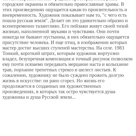
городские окраины и обязательно православные храмы. В
этих произведениях ощущается какая-то пронзительность и
вневременность. Художник показывает нам то, "с чего есть
пошла русская земля". Делает он это удивительно образно и
всенепременно талантливо. Его пейзажи живут своей тихой
жизнью, наполненной звуками и чувствами. Они почти
никогда не бывают пустынны, в них обязательно ощущается
присутствие человека. И еще птиц, в изображении которых
мастер достиг высших ступеней мастерства. На селе. 1983
Тонкий, короткий штрих, которым художник виртуозно
владел, безупречная композиция и точный рисунок позволяли
ему почти осязаемо передавать мерцание наста и колыхание
трав, порхание трепетных стрекоз и шелест листьев. К
сожалению, художнику не было суждено прожить долгую
жизнь в искусстве: он рано сгорел. Но жизнь его
продолжается в созданных им художественных
произведениях, в которых так остро чувствуется душа
художника и душа Русской земли...