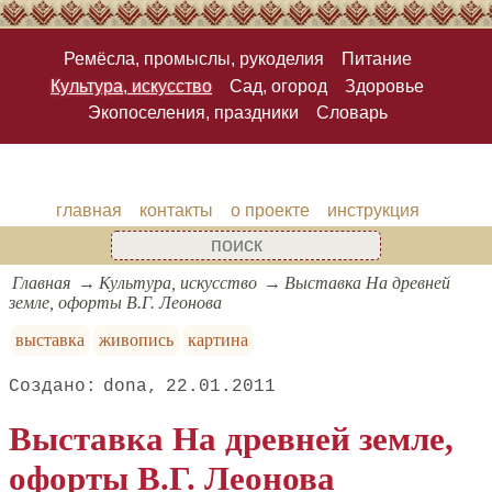
Ремёсла, промыслы, рукоделия
Питание
Культура, искусство
Сад, огород
Здоровье
Экопоселения, праздники
Словарь
главная
контакты
о проекте
инструкция
Главная
Культура, искусство
Выставка На древней
земле, офорты В.Г. Леонова
выставка
живопись
картина
dona
22.01.2011
Выставка На древней земле,
офорты В.Г. Леонова