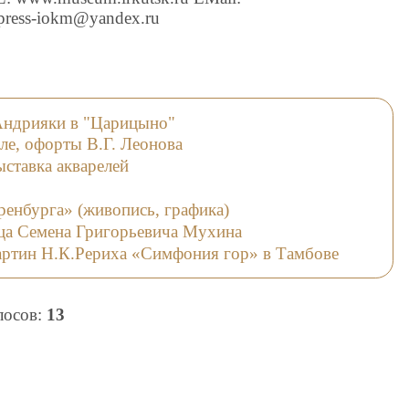
 press-iokm@yandex.ru
Андрияки в "Царицыно"
ле, офорты В.Г. Леонова
ыставка акварелей
енбурга» (живопись, графика)
ца Семена Григорьевича Мухина
артин Н.К.Рериха «Симфония гор» в Тамбове
олосов:
13