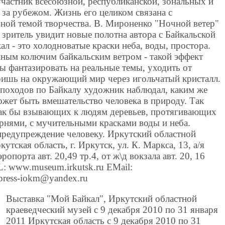
частник всесоюзной, республиканской, зональных и
 за рубежом. Жизнь его целиком связана с
вной темой творчества. В. Мироненко "Ночной ветер"
 зритель увидит новые полотна автора с Байкальской
л - это холодноватые краски неба, воды, простора.
ным колючим байкальским ветром - такой эффект
бы фантазировать на реальные темы, уходить от
ришь на окружающий мир через игольчатый кристалл.
походов по Байкалу художник наблюдал, каким же
ет быть вмешательство человека в природу. Так
как бы взывающих к людям деревьев, протягивающих
рнями, с мучительными красками воды и неба.
 предупреждение человеку. Иркутский областной
утская область, г. Иркутск, ул. К. Маркса, 13, а/я
опорта авт. 20,49 тр.4, от ж\д вокзала авт. 20, 16
: www.museum.irkutsk.ru EMail:
 press-iokm@yandex.ru
Выставка "Мой Байкал", Иркутский областной
краеведческий музей c 9 декабря 2010 по 31 января
2011 Иркутская область c 9 декабря 2010 по 31