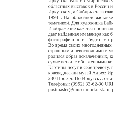
Иркутска. Виктор Мироненко у
областных выставок в России и
Иркутском, а Сибирь стала гла
1994 г. На юбилейной выставке
тематикой. Для художника Байка
Изображение кажется пронизан
дает найденная им манера как 
фотографичности - будто смот
Во время своих многодневных 
страшным и невосполнимым мож
родился образ искалеченных, 
сухие ветки, с обнаженными ко
Картины несут в себе тревогу,
краеведческий музей Адрес: Ирк
230 Проезд: По Иркутску: от аэр
Телефоны: (3952) 33-62-30 URL
postmaster@museum.irkutsk.ru,