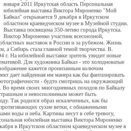
января 2011 Иркутская область Персональная
юбилейная выставка Виктора Мироненко "Мой
Байкал" открывается 9 декабря в Иркутском
областном краеведческом музее в Музейной студии.
Выставка посвящена 350-летию города Иркутска.
Виктор Мироненко участник всесоюзной,
 областных выставок в России и за рубежом. Жизнь
м, а Сибирь стала главной темой творчества. В.
4 г. На юбилейной выставке зритель увидит новые
тематикой. Для художника Байкал - это холодноватые
 Изображение кажется пронизанным колючим
фект дает найденная им манера как бы фантазировать
 фотографичности - будто смотришь на окружающий
л. Во время своих многодневных походов по Байкалу
 страшным и невосполнимым может быть
оду. Так родился образ искалеченных, как бы
протягивающих сухие ветки, с обнаженными
ами воды и неба. Картины несут в себе тревогу,
сональная юбилейная выставка Виктора Мироненко
кабря в Иркутском областном краеведческом музее в