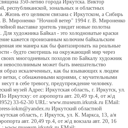
священа 350-летию города Иркутска. Виктор
й, республиканской, зональных и областных
м. Жизнь его целиком связана с Иркутском, а Сибирь
а. В. Мироненко "Ночной ветер" 1994 г. В. Мироненко
лейной выставке зритель увидит новые полотна
й. Для художника Байкал - это холодноватые краски
жение кажется пронизанным колючим байкальским
йденная им манера как бы фантазировать на реальные
ости - будто смотришь на окружающий мир через
я своих многодневных походов по Байкалу художник
 и невосполнимым может быть вмешательство
ся образ искалеченных, как бы взывающих к людям
е ветки, с обнаженными корнями, с мучительными
 несут в себе тревогу, предупреждение человеку.
ский музей Адрес: Иркутская область, г. Иркутск, ул.
По Иркутску: от аэропорта авт. 20,49 тр.4, от ж\д
(3952) 33-62-30 URL: www.museum.irkutsk.ru EMail:
 press-iokm@yandex.ru Иркутский областной
утская область, г. Иркутск, ул. К. Маркса, 13, а/я
опорта авт. 20,49 тр.4, от ж\д вокзала авт. 20, 16
: www.museum.irkutsk.ru EMail: