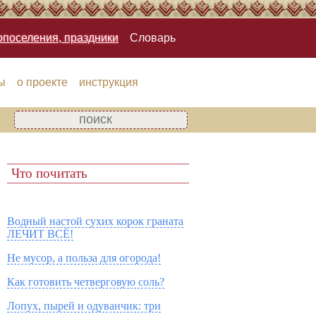
опоселения, праздники
Словарь
ы
о проекте
инструкция
Что почитать
Водный настой сухих корок граната
ЛЕЧИТ ВСЁ!
Не мусор, а польза для огорода!
Как готовить четверговую соль?
Лопух, пырей и одуванчик: три