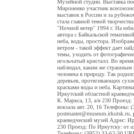
Музейной студии. Выставка по
Мироненко участник всесоюзно
выставок в России и за рубежо
стала главной темой творчеств
"Ночной ветер" 1994 г. На юби
автора с Байкальской тематико
неба, воды, простора. Изобра
ветром - такой эффект дает на
темы, уходить от фотографичн
игольчатый кристалл. Во врем
наблюдал, каким же страшным
человека в природу. Так родил
деревьев, протягивающих сухи
красками воды и неба. Картины
Иркутский областной краеведче
К. Маркса, 13, а/я 230 Проезд: 
вокзала авт. 20, 16 Телефоны: 
postmaster@museum.irkutsk.ru,
краеведческий музей Адрес: Ирк
230 Проезд: По Иркутску: от аэр
Телефоны: (3952) 33-62-30 URL