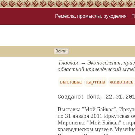
Ремёсла, промыслы, рукоделия
П
Войти
Главная
Экопоселения, пра
областной краеведческий музе
выставка
картина
живопись
dona
22.01.20
Выставка "Мой Байкал", Иркутс
по 31 января 2011 Иркутская 
Мироненко "Мой Байкал" откры
краеведческом музее в Музейн