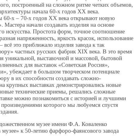
рого, построенный на сложном ритме четких объемов,
архитектуры начала 60-х годов ХХ века.
 60-х – 70-х годов ХХ века открывают новую
 Мастера начали создавать изделия на основе
го искусства. Простота форм, точное соотношение
разная напряженность, яркость красок, использование
– всё это приближало изделия завода к так
ру» частных русских фабрик XIX века. В это время
ия уникальной, выставочной и массовой, бытовой
олненных для выставок «Советская Россия»,
и», убеждает в большом творческом потенциале
ору в их способности создавать сложно-
к на крупных выставках демонстрировались новые
 новые технические приемы, решались сложные
ставке можно познакомиться с историей и лучшими
 произведениями которого мы любуемся спустя
оздания.
удожественном музее имени Ф.А. Коваленко
в музее» к 50-летию фарфоро-фаянсового завода