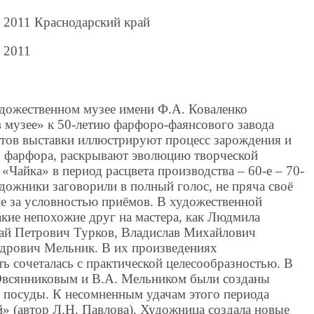
я 2011 Краснодарский край
я 2011
удожественном музее имени Ф.А. Коваленко
в музее» к 50-летию фарфоро-фаянсового завода
атов выставки иллюстрируют процесс зарождения и
о фарфора, раскрывают эволюцию творческой
Чайка» в период расцвета производства – 60-е – 70-
удожники заговорили в полный голос, не пряча своё
 за условностью приёмов. В художественной
акие непохожие друг на мастера, как Людмила
ай Петрович Турков, Владислав Михайлович
дрович Мельник. В их произведениях
ь сочеталась с практической целесообразностью. В
Овсянниковым и В.А. Мельником были созданы
 посуды. К несомненным удачам этого периода
» (автор Л.Н. Павлова). Художница создала новые