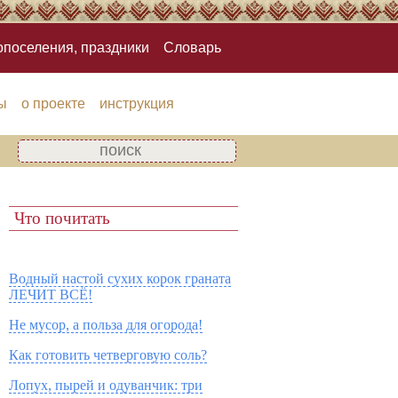
опоселения, праздники
Словарь
ы
о проекте
инструкция
Что почитать
Водный настой сухих корок граната
ЛЕЧИТ ВСЁ!
Не мусор, а польза для огорода!
Как готовить четверговую соль?
Лопух, пырей и одуванчик: три