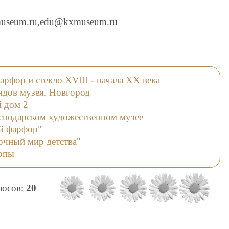
useum.ru,edu@kxmuseum.ru
рфор и стекло XVIII - начала XX века
ндов музея, Новгород
 дом 2
аснодарском художественном музее
й фарфор"
очный мир детства"
опы
олосов:
20