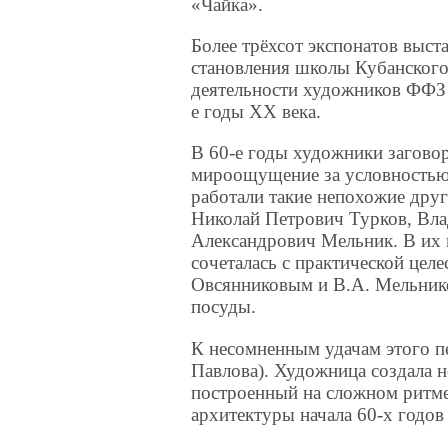
«Чайка».
Более трёхсот экспонатов выс
становления школы Кубанског
деятельности художников ФФЗ «
е годы ХХ века.
В 60-е годы художники заговор
мироощущение за условностью 
работали такие непохожие дру
Николай Петрович Турков, Вл
Александрович Мельник. В их 
сочеталась с практической цел
Овсянниковым и В.А. Мельник
посуды.
К несомненным удачам этого п
Павлова). Художница создала н
построенный на сложном ритме
архитектуры начала 60-х годов