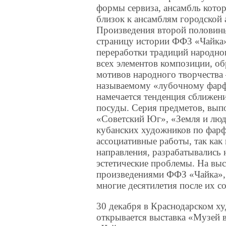
формы сервиза, ансамбль кото
близок к ансамблям городской 
Произведения второй половины
страницу истории ФФЗ «Чайка».
переработки традиций народно
всех элементов композиции, об
мотивов народного творчества 
называемому «лубочному фарфо
намечается тенденция сближен
посуды. Серия предметов, вып
«Советский Юг», «Земля и люд
кубанских художников по фарф
ассоциативные работы, так ка
направления, разрабатывались
эстетические проблемы. На вы
произведениями ФФЗ «Чайка»,
многие десятилетия после их с
30 декабря в Краснодарском х
открывается выставка «Музей 