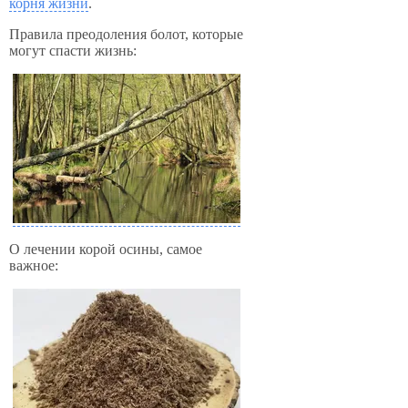
корня жизни
.
Правила преодоления болот, которые
могут спасти жизнь:
О лечении корой осины, самое
важное: