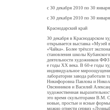
c 30 декабря 2010 по 30 январ
c 30 декабря 2010 по 30 январ
Краснодарский край
30 декабря в Краснодарском х
открывается выставка «Музей 
«Чайка». Более трёхсот экспон
становления школы Кубанског
деятельности художников ФФЗ «
е годы ХХ века. В 60-е годы х
индивидуальное мироощущение
лаборатории завода работали т
Никифоровна Павлова и Никол
Овсянников и Василий Алексан
художественная выразительност
это время скульпторами В.М. 
новые, простые и ясные формы
можно отнести сервиз «Лунный