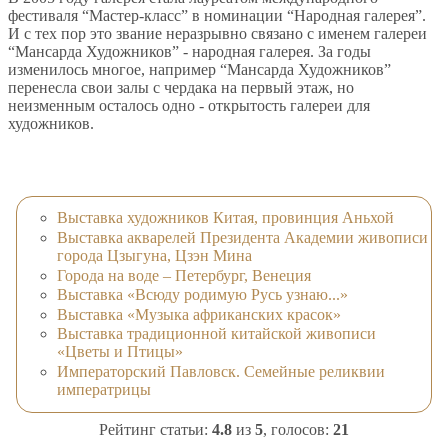
фестиваля “Мастер-класс” в номинации “Народная галерея”.
И с тех пор это звание неразрывно связано с именем галереи
“Мансарда Художников” - народная галерея. За годы
изменилось многое, например “Мансарда Художников”
перенесла свои залы с чердака на первый этаж, но
неизменным осталось одно - открытость галереи для
художников.
Выставка художников Китая, провинция Аньхой
Выставка акварелей Президента Академии живописи
города Цзыгуна, Цзэн Мина
Города на воде – Петербург, Венеция
Выставка «Всюду родимую Русь узнаю...»
Выставка «Музыка африканских красок»
Выставка традиционной китайской живописи
«Цветы и Птицы»
Императорский Павловск. Семейные реликвии
императрицы
Рейтинг статьи:
4.8
из
5
, голосов:
21