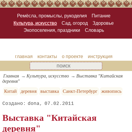
Ремёсла, промыслы, рукоделия
Питание
Культура, искусство
Сад, огород
Здоровье
Экопоселения, праздники
Словарь
главная
контакты
о проекте
инструкция
Главная
Культура, искусство
Выставка "Китайская
деревня"
Китай
деревня
выставка
Санкт-Петербург
живопись
dona
07.02.2011
Выставка "Китайская
деревня"