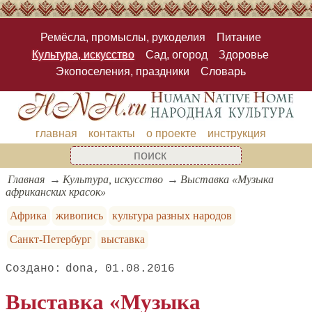
Ремёсла, промыслы, рукоделия
Питание
Культура, искусство
Сад, огород
Здоровье
Экопоселения, праздники
Словарь
главная
контакты
о проекте
инструкция
Главная
Культура, искусство
Выставка «Музыка
африканских красок»
Африка
живопись
культура разных народов
Санкт-Петербург
выставка
dona
01.08.2016
Выставка «Музыка