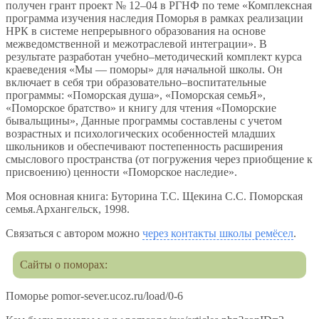
получен грант проект № 12–04 в РГНФ по теме «Комплексная
программа изучения наследия Поморья в рамках реализации
НРК в системе непрерывного образования на основе
межведомственной и межотраслевой интеграции». В
результате разработан учебно–методический комплект курса
краеведения «Мы — поморы» для начальной школы. Он
включает в себя три образовательно–воспитательные
программы: «Поморская душа», «Поморская семьЯ»,
«Поморское братство» и книгу для чтения «Поморские
бывальщины», Данные программы составлены с учетом
возрастных и психологических особенностей младших
школьников и обеспечивают постепенность расширения
смыслового пространства (от погружения через приобщение к
присвоению) ценности «Поморское наследие».
Моя основная книга: Буторина Т.С. Щекина С.С. Поморская
семья.Архангельск, 1998.
Связаться с автором можно
через контакты школы ремёсел
.
Сайты о поморах:
Поморье pomor-sever.ucoz.ru/load/0-6