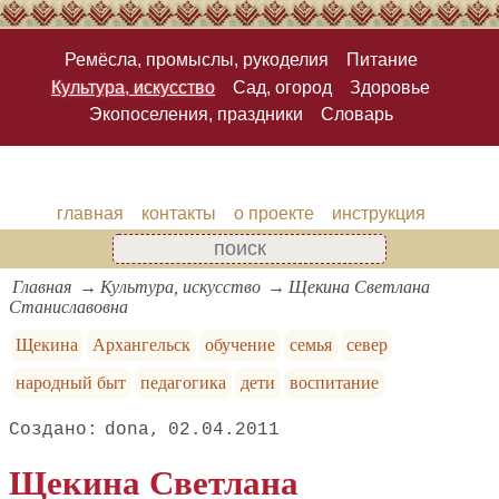
Ремёсла, промыслы, рукоделия
Питание
Культура, искусство
Сад, огород
Здоровье
Экопоселения, праздники
Словарь
главная
контакты
о проекте
инструкция
Главная
Культура, искусство
Щекина Светлана
Станиславовна
Щекина
Архангельск
обучение
семья
север
народный быт
педагогика
дети
воспитание
dona
02.04.2011
Щекина Светлана