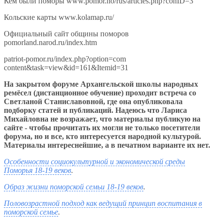
Кем были поморы www.pomor.no/rus/articles.php?conID=3
Кольские карты www.kolamap.ru/
Официальный сайт общины поморов
pomorland.narod.ru/index.htm
patriot-pomor.ru/index.php?option=com
content&task=view&id=161&Itemid=31
На закрытом форуме Архангельской школы народных
ремёсел (дистанционное обучение) проходит встреча со
Светланой Станиславовной, где она опубликовала
подборку статей и публикаций. Надеюсь что Лариса
Михайловна не возражает, что материалы публикую на
сайте - чтобы прочитать их могли не только посетители
форума, но и все, кто интересуется народной культурой.
Материалы интереснейшие, а в печатном варианте их нет.
Особенности социокультурной и экономической среды
Поморья 18-19 веков
.
Образ жизни поморской семьи 18-19 веков
.
Половозрастной подход как ведущий принцип воспитания в
поморской семье
.