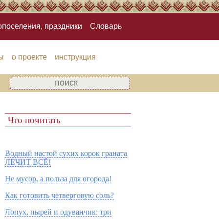
опоселения, праздники
Словарь
ы
о проекте
инструкция
Что почитать
Водный настой сухих корок граната
ЛЕЧИТ ВСЁ!
Не мусор, а польза для огорода!
Как готовить четверговую соль?
Лопух, пырей и одуванчик: три