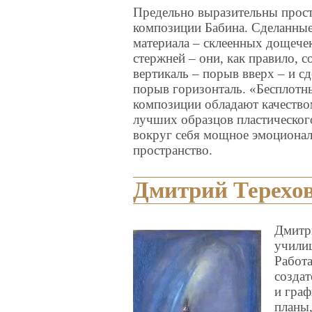
Предельно выразительны прос
композиции Бабина. Сделанные
материала – склеенных дощече
стержней – они, как правило, с
вертикаль – порыв вверх – и 
порыв горизонталь. «Бесплотн
композиции обладают качество
лучших образцов пластического
вокруг себя мощное эмоциона
пространство.
Дмитрий Терехов 
Дмитр
училищ
Работ
создат
и граф
планы,