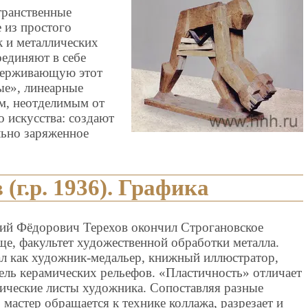
транственные
 из простого
к и металлических
оединяют в себе
сдерживающую этот
ые», линеарные
м, неотделимым от
 искусства: создают
льно заряженное
(г.р. 1936). Графика
ий Фёдорович Терехов окончил Строгановское
е, факультет художественной обработки металла.
ал как художник-медальер, книжный иллюстратор,
ель керамических рельефов. «Пластичность» отличает
ические листы художника. Сопоставляя разные
 мастер обращается к технике коллажа, разрезает и