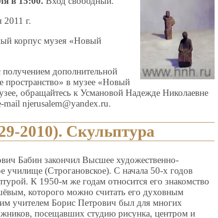
я в 15:00.
Вход свободный.
 2011 г.
ый корпус музея «Новый
с получением дополнительной
е пространство» в музее «Новый
музее, обращайтесь к Усмановой Надежде Николаевне
-mail njerusalem@yandex.ru.
29-2010). Скульптура
вич Бабин закончил Высшее художественно-
 училище (Строгановское). С начала 50-х годов
птурой. К 1950-м же годам относится его знакомство
шёвым, которого можно считать его духовным
ким учителем Борис Петрович был для многих
жников, посещавших студию рисунка, центром и