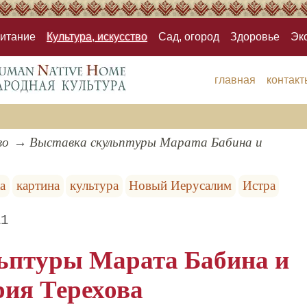
итание
Культура, искусство
Сад, огород
Здоровье
Эк
главная
контакт
во
Выставка скульптуры Марата Бабина и
а
картина
культура
Новый Иерусалим
Истра
11
ьптуры Марата Бабина и
ия Терехова