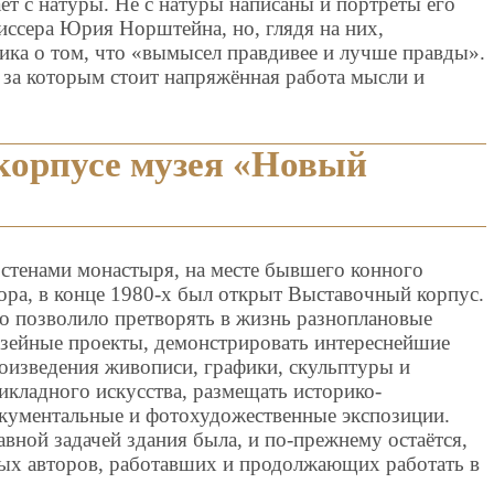
ает с натуры. Не с натуры написаны и портреты его
иссера Юрия Норштейна, но, глядя на них,
ика о том, что «вымысел правдивее и лучше правды».
 за которым стоит напряжённая работа мысли и
корпусе музея «Новый
 стенами монастыря, на месте бывшего конного
ора, в конце 1980-х был открыт Выставочный корпус.
о позволило претворять в жизнь разноплановые
зейные проекты, демонстрировать интереснейшие
оизведения живописи, графики, скульптуры и
икладного искусства, размещать историко-
кументальные и фотохудожественные экспозиции.
авной задачей здания была, и по-прежнему остаётся,
ых авторов, работавших и продолжающих работать в