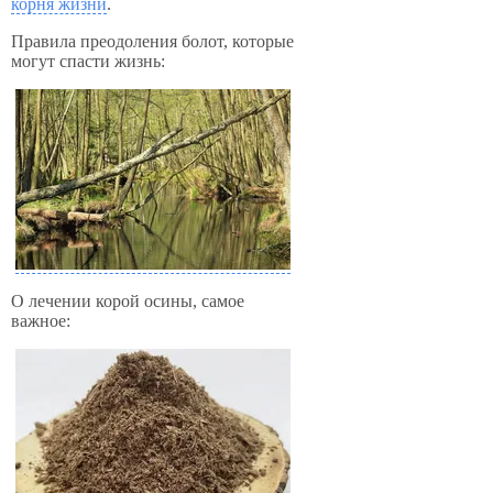
корня жизни
.
Правила преодоления болот, которые
могут спасти жизнь:
О лечении корой осины, самое
важное: