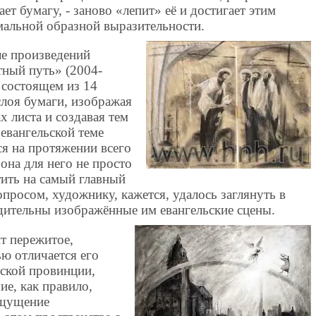
ает бумагу, - заново «лепит» её и достигает этим
мальной образной выразительности.
ле произведений
тный путь» (2004-
 состоящем из 14
слоя бумаги, изображая
 листа и создавая тем
евангельской теме
я на протяжении всего
она для него не просто
тить на самый главный
просом, художнику, кажется, удалось заглянуть в
дительны изображённые им евангельские сцены.
т пережитое,
ю отличается его
сской провинции,
е, как правило,
ощущение