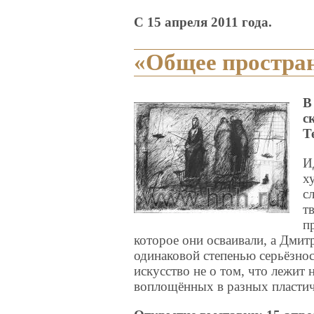
С 15 апреля 2011 года.
«Общее простра
В
с
Т
И
х
с
т
п
которое они осваивали, а Дмит
одинаковой степенью серьёзнос
искусство не о том, что лежит 
воплощённых в разных пласти