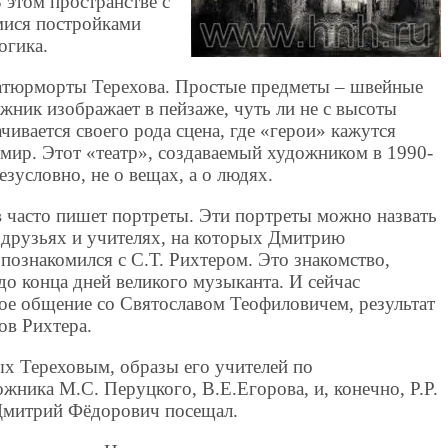
 этом пространстве с
мися постройками
огика.
натюрморты Терехова. Простые предметы – швейные
жник изображает в пейзаже, чуть ли не с высоты
чивается своего рода сцена, где «герои» кажутся
ир. Этот «театр», создаваемый художником в 1990-
безусловно, не о вещах, а о людях.
в часто пишет портреты. Эти портреты можно назвать
друзьях и учителях, на которых Дмитрию
 познакомился с С.Т. Рихтером. Это знакомство,
до конца дней великого музыканта. И сейчас
е общение со Святославом Теофиловичем, результат
ов Рихтера.
ых Тереховым, образы его учителей по
ника М.С. Перуцкого, В.Е.Егорова, и, конечно, Р.Р.
Дмитрий Фёдорович посещал.