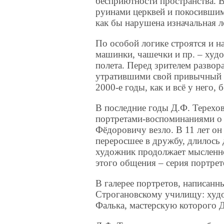
бесприютности пространства. В
руинами церквей и покосивши
как бы нарушена изначальная л
По особой логике строятся и 
машинки, чашечки и пр. – худо
полета. Перед зрителем развора
утратившими свой привычный м
2000-е годы, как и всё у него, 
В последние годы Д.Ф. Терехо
портретами-воспоминаниями о 
Фёдоровичу везло. В 11 лет он
переросшее в дружбу, длилось 
художник продолжает мысленно
этого общения – серия портрет
В галерее портретов, написанн
Строгановскому училищу: худож
Фалька, мастерскую которого 