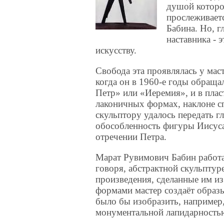
душой которо
прослеживает
Бабина. Но, г
наставника - 
искусству.
Свобода эта проявлялась у мас
когда он в 1960-е годы обраща
Петр» или «Иеремия», и в плас
лаконичных формах, наклоне с
скульптору удалось передать г
обособленность фигуры Иисуса
отречении Петра.
Марат Рувимович Бабин работал
говоря, абстрактной скульпту
произведения, сделанные им и
формами мастер создаёт образ
было бы изобразить, например
монументальной лапидарность