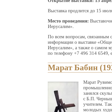
Открытие выставки: 15 апрел
Выставка продлится до 15 июля
Место проведения:
Выставочн
Иерусалим».
По всем вопросам, связанным 
информации о выставке «Обще
Иерусалим», а также о самом 
по телефону +7 496 314 6549, e
Марат Бабин (19
Марат Рувимо
промышленное
занялся скуль
с Б.П. Черны
учителем. Та
молодых худо