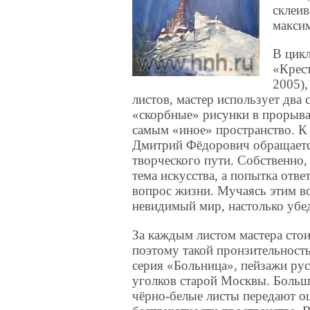
склеив
макси
В цик
«Крес
2005),
листов, мастер использует два 
«скорбные» рисунки в прорывах
самым «иное» пространство. К 
Дмитрий Фёдорович обращаетс
творческого пути. Собственно, 
тема искусства, а попытка отве
вопрос жизни. Мучаясь этим во
невидимый мир, настолько убе
За каждым листом мастера стои
поэтому такой пронзительность
серия «Больница», пейзажи ру
уголков старой Москвы. Больши
чёрно-белые листы передают 