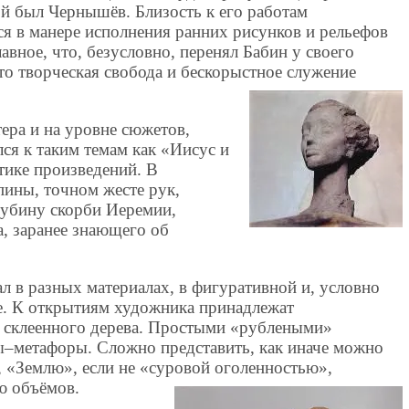
й был Чернышёв. Близость к его работам
ся в манере исполнения ранних рисунков и рельефов
лавное, что, безусловно, перенял Бабин у своего
это творческая свобода и бескорыстное служение
тера и на уровне сюжетов,
лся к таким темам как «Иисус и
тике произведений. В
пины, точном жесте рук,
лубину скорби Иеремии,
, заранее знающего об
 в разных материалах, в фигуративной и, условно
ре. К открытиям художника принадлежат
з склеенного дерева. Простыми «рублеными»
ы–метафоры. Сложно представить, как иначе можно
, «Землю», если не «суровой оголенностью»,
ю объёмов.