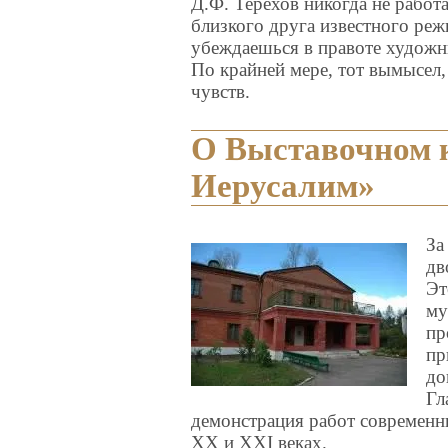
Д.Ф. Терехов никогда не работ
близкого друга известного реж
убеждаешься в правоте художн
По крайней мере, тот вымысел,
чувств.
О Выставочном 
Иерусалим»
За
дв
Эт
му
пр
пр
до
Гл
демонстрация работ современн
XX и XXI веках.