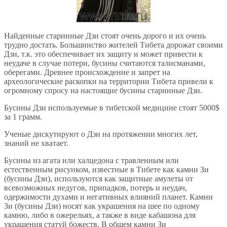
Найденные старинные Дзи стоят очень дорого и их очень
трудно достать. Большинство жителей Тибета дорожат своими
Дзи, т.к. это обеспечивает их защиту и может привести к
неудаче в случае потери, бусины считаются талисманами,
оберегами. Древнее происхождение и запрет на
археологические раскопки на территории Тибета привели к
огромному спросу на настоящие бусины старинные Дзи.
Бусины Дзи используемые в тибетской медицине стоят 5000$
за 1 грамм.
Ученые дискутируют о Дзи на протяжении многих лет,
знаний не хватает.
Бусины из агата или халцедона с травленным или
естественным рисунком, известные в Тибете как камни Зи
(бусины Дзи), используются как защитные амулеты от
всевозможных недугов, припадков, потерь и неудач,
одержимости духами и негативных влияний планет. Камни
Зи (бусины Дзи) носят как украшения на шее по одному
камню, либо в ожерельях, а также в виде кабашона для
украшения статуй божеств. В общем камни Зи