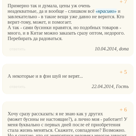
Примерно так и думала, цены уж очень
неадекватные, да и вообще - слишком всё
красиво
и
завлекательно - в такие вещи уже давно не верится. Кто
верит-тому, может, и помогает.
А так - сами бусинки нравятся, но подобных товаров -
много, и в Китае можно заказать сразу оптом, недорого.
Перебирать да радоваться.
10.04.2014
dona
ответить
А некоторые и в фэн шуй не верят...
22.04.2014
Гость
ответить
Хочу сразу рассказать: я не знаю как у других
(может бусины не настоящие?), а лично моя - работает! У
меня буквально с первых дней после её приобретения
стала жизнь меняться. Скажите, совпадение? Возможно.
Но я считаю, что от энергетики человека многое зависит,