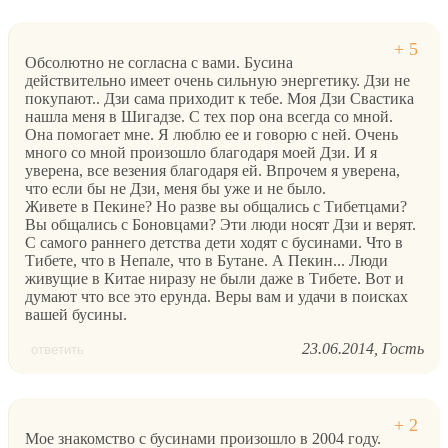
Обсолютно не согласна с вами. Бусина
действительно имеет очень сильную энергетику. Дзи не
покупают.. Дзи сама приходит к тебе. Моя Дзи Свастика
нашла меня в Шигадзе. С тех пор она всегда со мной.
Она помогает мне. Я люблю ее и говорю с ней. Очень
много со мной произошло благодаря моей Дзи. И я
уверена, все везения благодаря ей. Впрочем я уверена,
что если бы не Дзи, меня бы уже и не было.
Живете в Пекине? Но разве вы общались с Тибетцами?
Вы общались с Боновцами? Эти люди носят Дзи и верят.
С самого раннего детства дети ходят с бусинами. Что в
Тибете, что в Непале, что в Бутане. А Пекин... Люди
живущие в Китае ниразу не были даже в Тибете. Вот и
думают что все это ерунда. Веры вам и удачи в поисках
вашей бусины.
23.06.2014
Гость
ответить
Мое знакомство с бусинами произошло в 2004 году.