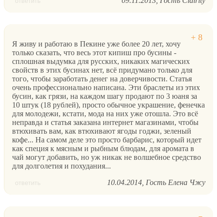
09.11.2013
Гость Clairity
ответить
Я живу и работаю в Пекине уже более 20 лет, хочу
только сказать, что весь этот кипиш про бусины -
сплошная выдумка для русских, никаких магических
свойств в этих бусинах нет, всё придумано только для
того, чтобы заработать денег на доверчивости. Статья
очень профессионально написана. Эти браслеты из этих
бусин, как грязи, на каждом шагу продают по 3 юаня за
10 штук (18 рублей), просто обычное украшение, фенечка
для молодежи, кстати, мода на них уже отошла. Это всё
неправда и статья заказана интернет магазинами, чтобы
втюхивать вам, как втюхивают ягоды годжи, зеленый
кофе... На самом деле это просто барбарис, который идет
как специя к мясным и рыбным блюдам, для аромата в
чай могут добавить, но уж никак не волшебное средство
для долголетия и похудания...
10.04.2014
Гость Елена Чжу
ответить