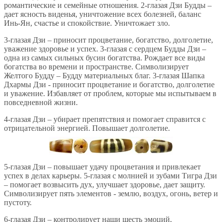
романтические и семейные отношения. 2-глазая Дзи Будды –
дает ясность виденья, уничтожение всех болезней, баланс
Инь-Ян, счастье и спокойствие. Уничтожает зло.
3-глазая Дзи – приносит процветание, богатство, долголетие,
уважение здоровье и успех. 3-глазая с сердцем Будды Дзи –
одна из самых сильных бусин богатства. Рождает все виды
богатства во времени и пространстве. Символизирует
Желтого Будду – Будду материальных благ. 3-глазая Шапка
Дхармы Дзи - приносит процветание и богатство, долголетие
и уважение. Избавляет от проблем, которые мы испытываем в
повседневной жизни.
4-глазая Дзи – убирает препятствия и помогает справится с
отрицательной энергией. Повышает долголетие.
5-глазая Дзи – повышает удачу процветания и привлекает
успех в делах карьеры. 5-глазая с молнией и зубами Тигра Дзи
– помогает возвысить дух, улучшает здоровье, дает защиту.
Символизирует пять элементов - землю, воздух, огонь, ветер и
пустоту.
6-глазая Дзи – контролирует наши шесть эмоций,