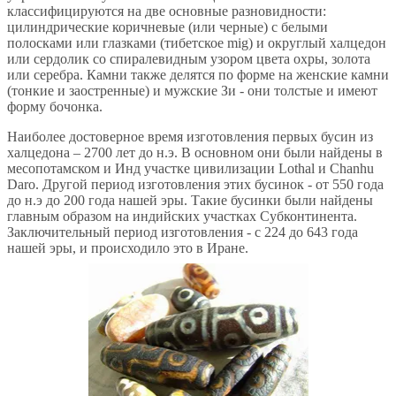
классифицируются на две основные разновидности:
цилиндрические коричневые (или черные) с белыми
полосками или глазками (тибетское mig) и округлый халцедон
или сердолик со спиралевидным узором цвета охры, золота
или серебра. Камни также делятся по форме на женские камни
(тонкие и заостренные) и мужские Зи - они толстые и имеют
форму бочонка.
Наиболее достоверное время изготовления первых бусин из
халцедона – 2700 лет до н.э. В основном они были найдены в
месопотамском и Инд участке цивилизации Lothal и Chanhu
Daro. Другой период изготовления этих бусинок - от 550 года
до н.э до 200 года нашей эры. Такие бусинки были найдены
главным образом на индийских участках Субконтинента.
Заключительный период изготовления - с 224 до 643 года
нашей эры, и происходило это в Иране.