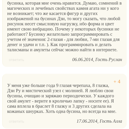
бусинка, которая мне очень нравится. Думаю, сомнений в
магических и лечебных свойствах камня агата ни у кого
не возникает; что же касается фигур и других
изображений на бусинах Дзи, то могу сказать, что любой
рисунок несет смысловую нагрузку, ибо форма и цвет
имеют свою вибрацию. Почему у некоторых бусинки не
работают? Бусинку желательно запрограммировать с
учетом её значения: 2-глазая - для любви, 7-ми глазая для
денег и удачи и т.п. ). Как программировать и делать
талисманы и амулеты сейчас можно найти в интернете.
06.06.2014
Гость Руслан
ответить
У меня уже больше года 9 глазая черепаха, 8 глазка,
Дзи Ру и мистический узел с молнией. Я люблю свои
бусины, очищаю и заряжаю периодически. У каждого
свой амулет - верите в кроличью лапку - носите ее). Я
сама вплела в браслет 8 глазку и 3 других сделала на
кожаных шнурках. Хоть одна бусина, но всегда на мне.
17.06.2014
Гость Алла
ответить