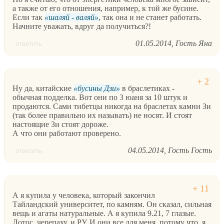
а также от его отношения, например, к той же бусине.
Если так
шаляй - валяй
, так она и не станет работать.
Начните уважать, вдруг да получиться?!
01.05.2014
Гость Яна
ответить
Ну да, китайские
бусины Дзи
в браслетиках -
обычная подделка. Вот они по 3 юаня за 10 штук и
продаются. Сами тибетцы никогда на браслетах камни Зи
(так более правильно их называть) не носят. И стоят
настоящие Зи стоят дороже.
А что они работают проверено.
04.05.2014
Гость Гость
ответить
А я купила у человека, который закончил
Тайландский университет, по камням. Он сказал, сильная
вещь и агаты натуральные. А я купила 9.21, 7 глазые.
Лотос, черепаху, и РУ. И они все для меня, потому что, я