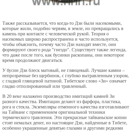
Также рассказывается, что когда-то Дзи были насекомыми,
которые жили, подобно червям, в земле, но превращались в
камень при контакте с человеческой рукой. Теория о
насекомых широко распространена и часто используется,
чтобы объяснить, почему часто Дзи находят вместе, они
формируют своего рода "гнездо". Существует также легенда,
что даже после того, как бусинки раскопаны, они некоторое
время продолжают двигаться.
У бусин Дзи блеск матовый, не глянцевый. Лучшие камни –
непрозрачные без щербинок, с глубоко вытравленным узором,
с гладкой глянцевой патиной. Тибетское слово «Зи» означает
гладко отполированный или травленный.
В 20 веке налажено производство имитаций камней Зи
разного качества. Имитации делают из фарфора, пластика,
рога и стекла. Экземпляры отменного качества изготавливают
на Тайване с применением оригинальной техники
термического травления. Эти прекрасные тайваньские копии
стоят немалых денег, но настоящие Дзи, найденные в Тибете,
особенно украшенные девятью глазами и другими редкими