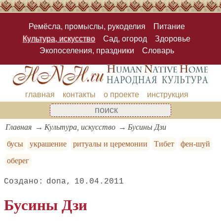
Ремёсла, промыслы, рукоделия
Питание
Культура, искусство
Сад, огород
Здоровье
Экопоселения, праздники
Словарь
главная
контакты
о проекте
инструкция
Главная
Культура, искусство
Бусины Дзи
бусы
украшение
ритуалы и церемонии
Тибет
фен-шуй
оберег
dona
10.04.2011
Бусины Дзи