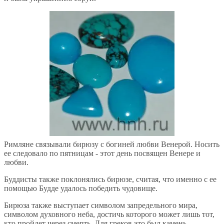
Римляне связывали бирюзу с богиней любви Венерой. Носить
ее следовало по пятницам - этот день посвящен Венере и
любви.
Буддисты также поклонялись бирюзе, считая, что именно с ее
помощью Будде удалось победить чудовище.
Бирюза также выступает символом запредельного мира,
символом духовного неба, достичь которого может лишь тот,
кто пройдет через смерть. Для греков это был камень