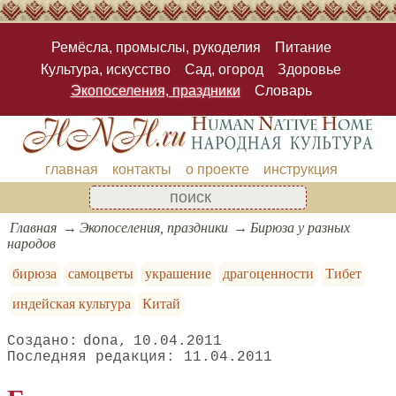
Ремёсла, промыслы, рукоделия
Питание
Культура, искусство
Сад, огород
Здоровье
Экопоселения, праздники
Словарь
главная
контакты
о проекте
инструкция
Главная
Экопоселения, праздники
Бирюза у разных
народов
бирюза
самоцветы
украшение
драгоценности
Тибет
индейская культура
Китай
dona
10.04.2011
11.04.2011