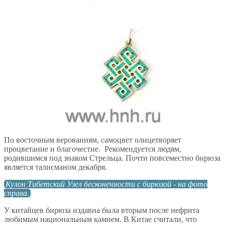
По восточным верованиям, самоцвет олицетворяет
процветание и благочестие. Рекомендуется людям,
родившимся под знаком Стрельца. Почти повсеместно бирюза
является талисманом декабря.
Кулон Тибетский Узел бесконечности с бирюзой - на фото
справа.
У китайцев бирюза издавна была вторым после нефрита
любимым национальным камнем. В Китае считали, что