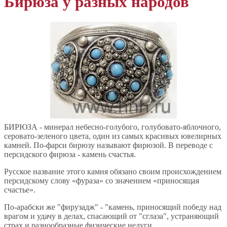
Бирюза у разных народов
БИРЮЗА - минерал небесно-голубого, голубовато-яблочного,
серовато-зеленого цвета, один из самых красивых ювелирных
камней. По-фарси бирюзу называют фирюзой. В переводе с
персидского фирюза - камень счастья.
Русское название этого камня обязано своим происхождением
персидскому слову «фураза» со значением «приносящая
счастье».
По-арабски же "фирузадж" - "камень, приносящий победу над
врагом и удачу в делах, спасающий от "сглаза", устраняющий
страх и разнообразные физические недуги.