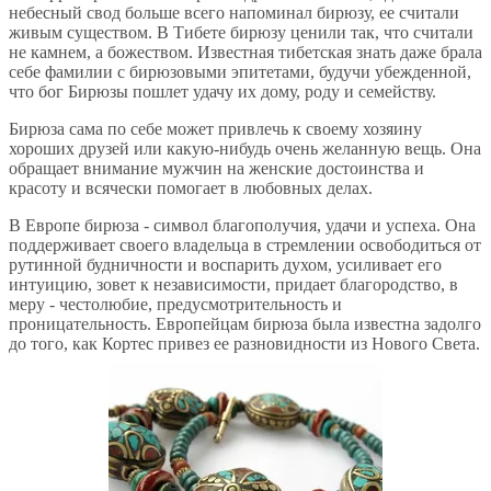
небесный свод больше всего напоминал бирюзу, ее считали
живым существом. В Тибете бирюзу ценили так, что считали
не камнем, а божеством. Известная тибетская знать даже брала
себе фамилии с бирюзовыми эпитетами, будучи убежденной,
что бог Бирюзы пошлет удачу их дому, роду и семейству.
Бирюза сама по себе может привлечь к своему хозяину
хороших друзей или какую-нибудь очень желанную вещь. Она
обращает внимание мужчин на женские достоинства и
красоту и всячески помогает в любовных делах.
В Европе бирюза - символ благополучия, удачи и успеха. Она
поддерживает своего владельца в стремлении освободиться от
рутинной будничности и воспарить духом, усиливает его
интуицию, зовет к независимости, придает благородство, в
меру - честолюбие, предусмотрительность и
проницательность. Европейцам бирюза была известна задолго
до того, как Кортес привез ее разновидности из Нового Света.