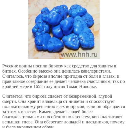
Русские воины носили бирюзу как средство для защиты в
битвах. Особенно высоко она ценилась кавалеристами.
Считалось, что бирюза вполне пригодна от боли в глазах, и
правильное созерцание ее делает человека счастливым; так по
крайней мере в 1655 году писал Томас Николье.
Считается, что бирюза спасает от безвременной, глупой
смерти. Она хранит владельца от нищеты и способствует
положительному решению всех вопросов, если он обращается
за этим к властям. Камень делает людей более
благожелательными и особенно полезен тем, кого настигают
вспышки гнева. Она оберегает лошадей и наездников, почему
и была украшением сбруи.