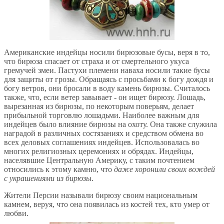
Американские индейцы носили бирюзовые бусы, веря в то,
что бирюза спасает от страха и от смертельного укуса
гремучей змеи. Пастухи племени наваха носили такие бусы
для защиты от грозы. Обращаясь с просьбами к богу дождя и
богу ветров, они бросали в воду камень бирюзы. Считалось
также, что, если ветер завывает - он ищет бирюзу. Лошадь,
вырезанная из бирюзы, по некоторым поверьям, делает
прибыльной торговлю лошадьми. Наиболее важным для
индейцев было влияние бирюзы на охоту. Она также служила
наградой в различных состязаниях и средством обмена во
всех деловых соглашениях индейцев. Использовалась во
многих религиозных церемониях и обрядах. Индейцы,
населявшие Центральную Америку, с таким почтением
относились к этому камню, что
даже хоронили своих вождей
с украшениями из бирюзы
.
Жители Персии называли бирюзу своим национальным
камнем, веруя, что она появилась из костей тех, кто умер от
любви.