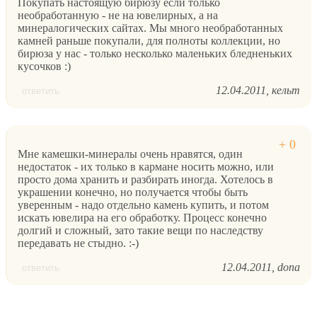
Покупать настоящую бирюзу если только
необработанную - не на ювелирных, а на
минералогических сайтах. Мы много необработанных
камней раньше покупали, для полноты коллекции, но
бирюза у нас - только несколько маленьких бледненьких
кусочков :)
12.04.2011
кельт
ответить
Мне камешки-минералы очень нравятся, один
недостаток - их только в кармане носить можно, или
просто дома хранить и разбирать иногда. Хотелось в
украшении конечно, но получается чтобы быть
уверенным - надо отдельно камень купить, и потом
искать ювелира на его обработку. Процесс конечно
долгий и сложный, зато такие вещи по наследству
передавать не стыдно. :-)
12.04.2011
dona
ответить