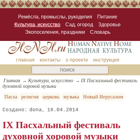
Ремёсла, промыслы, рукоделия
Питание
Культура, искусство
Сад, огород
Здоровье
Экопоселения, праздники
Словарь
главная
контакты
о проекте
инструкция
Главная
Культура, искусство
IХ Пасхальный фестиваль
духовной хоровой музыки
Пасха
религия
церковь
музыка
Новый Иерусалим
dona
18.04.2014
IХ Пасхальный фестиваль
духовной хоровой музыки