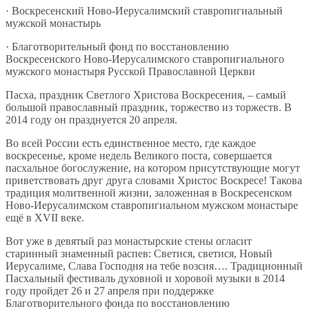
· Воскресенский Ново-Иерусалимский ставропигиальный
мужской монастырь
· Благотворительный фонд по восстановлению
Воскресенского Ново-Иерусалимского ставропигиального
мужского монастыря Русской Православной Церкви
Пасха, праздник Светлого Христова Воскресения, – самый
большой православный праздник, торжество из торжеств. В
2014 году он празднуется 20 апреля.
Во всей России есть единственное место, где каждое
воскресенье, кроме недель Великого поста, совершается
пасхальное богослужение, на котором присутствующие могут
приветствовать друг друга словами Христос Воскресе! Такова
традиция молитвенной жизни, заложенная в Воскресенском
Ново-Иерусалимском ставропигиальном мужском монастыре
ещё в XVII веке.
Вот уже в девятый раз монастырские стены огласит
старинный знаменный распев: Светися, светися, Новый
Иерусалиме, Слава Господня на тебе возсия…. Традиционный
Пасхальный фестиваль духовной и хоровой музыки в 2014
году пройдет 26 и 27 апреля при поддержке
Благотворительного фонда по восстановлению