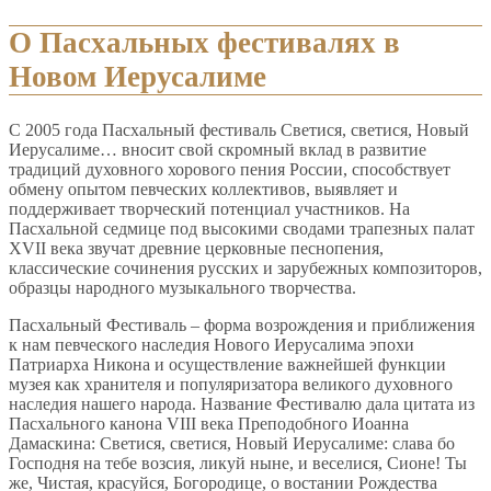
О Пасхальных фестивалях в
Новом Иерусалиме
С 2005 года Пасхальный фестиваль Светися, светися, Новый
Иерусалиме… вносит свой скромный вклад в развитие
традиций духовного хорового пения России, способствует
обмену опытом певческих коллективов, выявляет и
поддерживает творческий потенциал участников. На
Пасхальной седмице под высокими сводами трапезных палат
XVII века звучат древние церковные песнопения,
классические сочинения русских и зарубежных композиторов,
образцы народного музыкального творчества.
Пасхальный Фестиваль – форма возрождения и приближения
к нам певческого наследия Нового Иерусалима эпохи
Патриарха Никона и осуществление важнейшей функции
музея как хранителя и популяризатора великого духовного
наследия нашего народа. Название Фестивалю дала цитата из
Пасхального канона VIII века Преподобного Иоанна
Дамаскина: Светися, светися, Новый Иерусалиме: слава бо
Господня на тебе возсия, ликуй ныне, и веселися, Сионе! Ты
же, Чистая, красуйся, Богородице, о востании Рождества