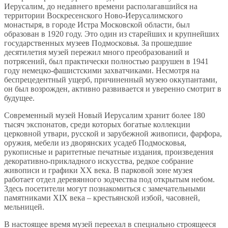
Иерусалим, до недавнего времени располагавшийся на
территории Воскресенского Ново-Иерусалимского
монастыря, в городе Истра Московской области, был
образован в 1920 году. Это один из старейших и крупнейших
государственных музеев Подмосковья. За прошедшие
десятилетия музей пережил много преобразований и
потрясений, был практически полностью разрушен в 1941
году немецко-фашистскими захватчиками. Несмотря на
беспрецедентный ущерб, причиненный музею оккупантами,
он был возрожден, активно развивается и уверенно смотрит в
будущее.
Современный музей Новый Иерусалим хранит более 180
тысяч экспонатов, среди которых богатые коллекции
церковной утвари, русской и зарубежной живописи, фарфора,
оружия, мебели из дворянских усадеб Подмосковья,
рукописные и раритетные печатные издания, произведения
декоративно-прикладного искусства, редкое собрание
живописи и графики XX века. В парковой зоне музея
работает отдел деревянного зодчества под открытым небом.
Здесь посетители могут познакомиться с замечательными
памятниками XIX века – крестьянской избой, часовней,
мельницей.
В настоящее время музей переехал в специально строящееся