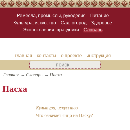
Ремёсла, промыслы, рукоделия
Питание
Культура, искусство
Сад, огород
Здоровье
Экопоселения, праздники
Словарь
главная
контакты
о проекте
инструкция
Главная
Словарь
Пасха
Пасха
Культура, искусство
Что означает яйцо на Пасху?