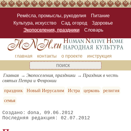
Ремёсла, промыслы, рукоделия
Питание
Культура, искусство
Сад, огород
Здоровье
Экопоселения, праздники
Словарь
главная
контакты
о проекте
инструкция
Главная
Экопоселения, праздники
Праздник в честь
святых Петра и Февронии
праздник
Новый Иерусалим
Истра
церковь
религия
семья
dona
09.06.2012
02.07.2012