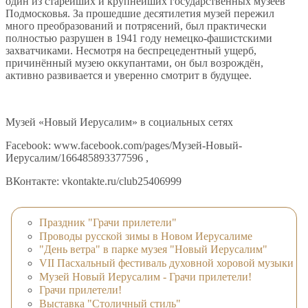
один из старейших и крупнейших государственных музеев
Подмосковья. За прошедшие десятилетия музей пережил
много преобразований и потрясений, был практически
полностью разрушен в 1941 году немецко-фашистскими
захватчиками. Несмотря на беспрецедентный ущерб,
причинённый музею оккупантами, он был возрождён,
активно развивается и уверенно смотрит в будущее.
Музей «Новый Иерусалим» в социальных сетях
Facebook: www.facebook.com/pages/Музей-Новый-
Иерусалим/166485893377596 ,
ВКонтакте: vkontakte.ru/club25406999
Праздник "Грачи прилетели"
Проводы русской зимы в Новом Иерусалиме
"День ветра" в парке музея "Новый Иерусалим"
VII Пасхальный фестиваль духовной хоровой музыки
Музей Новый Иерусалим - Грачи прилетели!
Грачи прилетели!
Выставка "Столичный стиль"