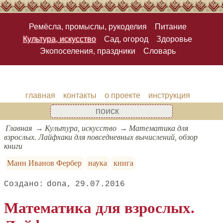
Ремёсла, промыслы, рукоделия
Питание
Культура, искусство
Сад, огород
Здоровье
Экопоселения, праздники
Словарь
главная
контакты
о проекте
инструкция
Главная
Культура, искусство
Математика для
взрослых. Лайфхаки для повседневных вычислений, обзор
книги
Манн Иванов Фербер
наука
книга
dona
29.07.2016
Математика для взрослых.