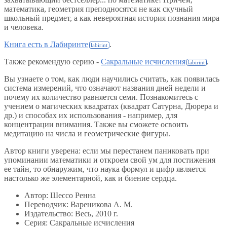
математика, геометрия преподносятся не как скучный
школьный предмет, а как невероятная история познания мира
и человека.
Книга есть в Лабиринте
.
Также рекомендую серию -
Сакральные исчисления
.
Вы узнаете о том, как люди научились считать, как появилась
система измерений, что означают названия дней недели и
почему их количество равняется семи. Познакомитесь с
учением о магических квадратах (квадрат Сатурна, Дюрера и
др.) и способах их использования - например, для
концентрации внимания. Также вы сможете освоить
медитацию на числа и геометрические фигуры.
Автор книги уверена: если мы перестанем паниковать при
упоминании математики и откроем свой ум для постижения
ее тайн, то обнаружим, что наука формул и цифр является
настолько же элементарной, как и биение сердца.
Автор: Шессо Ренна
Переводчик: Вареникова А. М.
Издательство: Весь, 2010 г.
Серия: Сакральные исчисления