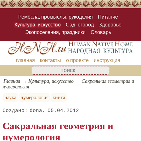
Ремёсла, промыслы, рукоделия
Питание
Культура, искусство
Сад, огород
Здоровье
Экопоселения, праздники
Словарь
главная
контакты
о проекте
инструкция
Главная
Культура, искусство
Сакральная геометрия и
нумерология
наука
нумерология
книга
dona
05.04.2012
Сакральная геометрия и
нумерология