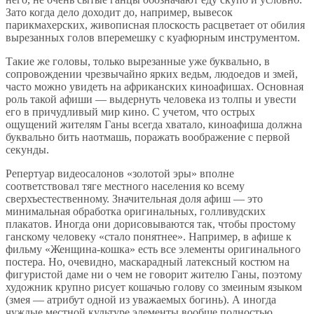
Зато когда дело доходит до, например, вывесок
парикмахерских, живописная плоскость расцветает от обилия
вырезанных голов вперемешку с куафюрным инструментом.
Такие же головы, только вырезанные уже буквально, в
сопровождении чрезвычайно ярких ведьм, людоедов и змей,
часто можно увидеть на африканских киноафишах. Основная
роль такой афиши — выдернуть человека из толпы и увести
его в причудливый мир кино. С учетом, что острых
ощущений жителям Ганы всегда хватало, киноафиша должна
буквально бить наотмашь, поражать воображение с первой
секунды.
Репертуар видеосалонов «золотой эры» вполне
соответствовал тяге местного населения ко всему
сверхъестественному. Значительная доля афиш — это
минимальная обработка оригинальных, голливудских
плакатов. Иногда они дорисовываются так, чтобы простому
ганскому человеку «стало понятнее». Например, в афише к
фильму «Женщина-кошка» есть все элементы оригинального
постера. Но, очевидно, маскарадный латексный костюм на
фигуристой даме ни о чем не говорит жителю Ганы, поэтому
художник крупно рисует кошачью голову со змеиным языком
(змея — атрибут одной из уважаемых богинь). А иногда
чуждые местной культуре элементы вообще полностью