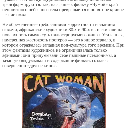
трансформируются: так, на афише к фильму «Чужой» край
непонятного небесного тела превращается в понятное кривое
лезвие ножа.
Не обремененные требованиями корректности и знанием
сюжета, африканские художники 80-х и 90-х вытаскивали на
поверхность самую суть иллюстрируемого жанра. Усиленная,
намеренная жестокость постеров — это кривое зеркало, в
котором отражалась западная поп-культура того времени. При
этом фантазия художников не ограничивалась только
афишами: они придумывали себе пышные псевдонимы, а
зачастую выдумывали и содержание фильма, создавая
совершенно «другое кино».