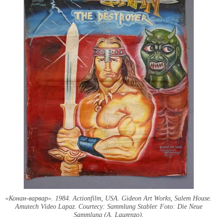
«Конан-варвар». 1984. Actionfilm, USA. Gideon Art Works, Salem House.
Amutech Video Lapaz. Courtecy: Sammlung Stabler. Foto: Die Neue
Sammlung (A. Laurenzo).