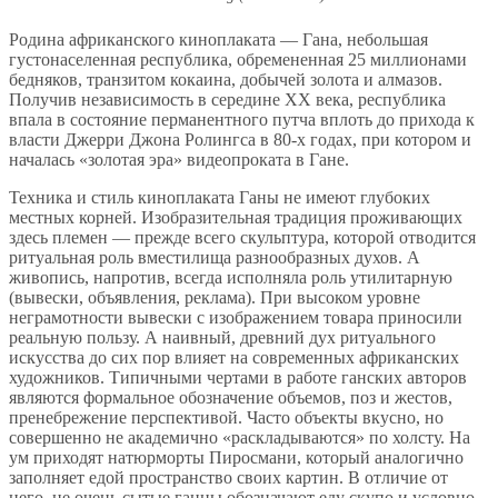
Родина африканского киноплаката — Гана, небольшая
густонаселенная республика, обремененная 25 миллионами
бедняков, транзитом кокаина, добычей золота и алмазов.
Получив независимость в середине ХХ века, республика
впала в состояние перманентного путча вплоть до прихода к
власти Джерри Джона Ролингса в 80-х годах, при котором и
началась «золотая эра» видеопроката в Гане.
Техника и стиль киноплаката Ганы не имеют глубоких
местных корней. Изобразительная традиция проживающих
здесь племен — прежде всего скульптура, которой отводится
ритуальная роль вместилища разнообразных духов. А
живопись, напротив, всегда исполняла роль утилитарную
(вывески, объявления, реклама). При высоком уровне
неграмотности вывески с изображением товара приносили
реальную пользу. А наивный, древний дух ритуального
искусства до сих пор влияет на современных африканских
художников. Типичными чертами в работе ганских авторов
являются формальное обозначение объемов, поз и жестов,
пренебрежение перспективой. Часто объекты вкусно, но
совершенно не академично «раскладываются» по холсту. На
ум приходят натюрморты Пиросмани, который аналогично
заполняет едой пространство своих картин. В отличие от
него, не очень сытые ганцы обозначают еду скупо и условно.