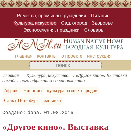
Ремёсла, промыслы, рукоделия
Питание
Культура, искусство
Сад, огород
Здоровье
Экопоселения, праздники
Словарь
главная
контакты
о проекте
инструкция
Главная
Культура, искусство
«Другое кино». Выставка
самодельного африканского киноплаката
Африка
живопись
культура разных народов
Санкт-Петербург
выставка
dona
01.08.2016
«Другое кино». Выставка