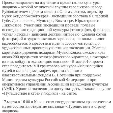
Проект направлен на изучение и презентацию культуры
людиков – особой этнической группы карельского народа.
Руководителем проекта является Ольга Локтева, директор
музея Кондопожского края. Экспедиция работала в Спасской
Губе, Декнаволоке, Мунозере, Вохтозере, Юркострове и
Лижмозере. Участники экспедиции провели полевые
исследования традиционной культуры (этнография, фольклор,
устная история), записали десятки интервью, сделали сотни
фотографий и художественных зарисовок, несколько кинои
видеосюжетов. Разработаны идеи и собран материал для
художественных проектов участников экспедиции. Жители
карельских деревень подарили Музею Кондопожского края
около 200 предметов этнографического характера, некоторые
их них войдут в экспозицию выставки. В мае 2010 проект
стал победителем VII грантового конкурса «Меняющийся
музей в меняющемся мире», организованного
благотворительным фондом В. Потанина при поддержке
Министерства культуры Российской Федерации и при
оперативном управлении Ассоциации менеджеров культуры
(АМК). Хроника экспедиции доступна здесь, а также в группе
«Путешествие в страну людиков» на сайте.
17 марта в 16.00 в Карельском государственном краеведческом
музее состоится открытие выставки «Путешествие в страну
людиков».