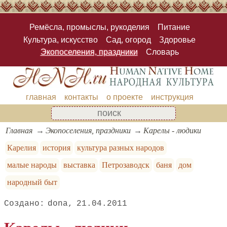
Ремёсла, промыслы, рукоделия
Питание
Культура, искусство
Сад, огород
Здоровье
Экопоселения, праздники
Словарь
главная
контакты
о проекте
инструкция
Главная
Экопоселения, праздники
Карелы - людики
Карелия
история
культура разных народов
малые народы
выставка
Петрозаводск
баня
дом
народный быт
dona
21.04.2011