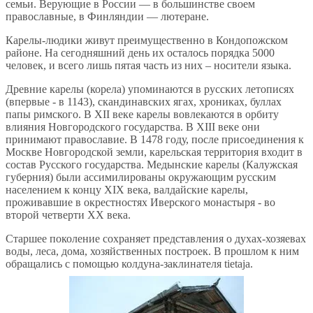
семьи. Верующие в России — в большинстве своем
православные, в Финляндии — лютеране.
Карелы-людики живут преимущественно в Кондопожском
районе. На сегодняшний день их осталось порядка 5000
человек, и всего лишь пятая часть из них – носители языка.
Древние карелы (корела) упоминаются в русских летописях
(впервые - в 1143), скандинавских ягах, хрониках, буллах
папы римского. В XII веке карелы вовлекаются в орбиту
влияния Новгородского государства. В XIII веке они
принимают православие. В 1478 году, после присоединения к
Москве Новгородской земли, карельская территория входит в
состав Русского государства. Медынские карелы (Калужская
губерния) были ассимилированы окружающим русским
населением к концу XIX века, валдайские карелы,
проживавшие в окрестностях Иверского монастыря - во
второй четверти XX века.
Старшее поколение сохраняет представления о духах-хозяевах
воды, леса, дома, хозяйственных построек. В прошлом к ним
обращались с помощью колдуна-заклинателя tietaja.