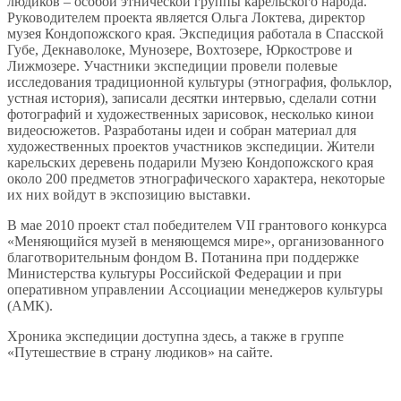
людиков – особой этнической группы карельского народа.
Руководителем проекта является Ольга Локтева, директор
музея Кондопожского края. Экспедиция работала в Спасской
Губе, Декнаволоке, Мунозере, Вохтозере, Юркострове и
Лижмозере. Участники экспедиции провели полевые
исследования традиционной культуры (этнография, фольклор,
устная история), записали десятки интервью, сделали сотни
фотографий и художественных зарисовок, несколько кинои
видеосюжетов. Разработаны идеи и собран материал для
художественных проектов участников экспедиции. Жители
карельских деревень подарили Музею Кондопожского края
около 200 предметов этнографического характера, некоторые
их них войдут в экспозицию выставки.
В мае 2010 проект стал победителем VII грантового конкурса
«Меняющийся музей в меняющемся мире», организованного
благотворительным фондом В. Потанина при поддержке
Министерства культуры Российской Федерации и при
оперативном управлении Ассоциации менеджеров культуры
(АМК).
Хроника экспедиции доступна здесь, а также в группе
«Путешествие в страну людиков» на сайте.