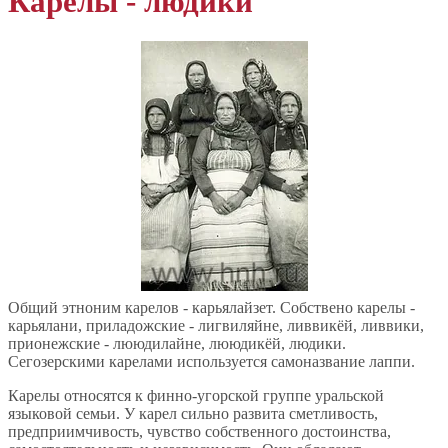
Карелы - людики
Общий этноним карелов - карьялайзет. Собствено карелы -
карьялани, приладожские - лигвиляйне, ливвикёй, ливвики,
прионежские - лююдилайне, лююдикёй, людики.
Сегозерскими карелами используется самоназвание лаппи.
Карелы относятся к финно-угорской группе уральской
языковой семьи. У карел сильно развита сметливость,
предприимчивость, чувство собственного достоинства,