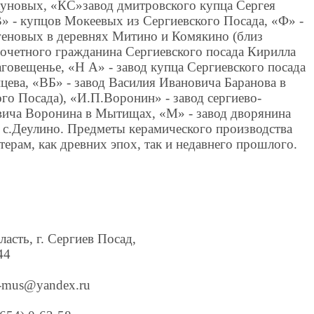
куновых, «КС»завод дмитровского купца Сергея
 - купцов Мокеевых из Сергиевского Посада, «Ф» -
еновых в деревнях Митино и Комякино (близ
 почетного гражданина Сергиевского посада Кирилла
говещенье, «Н А» - завод купца Сергиевского посада
цева, «ВБ» - завод Василия Ивановича Баранова в
го Посада), «И.П.Воронин» - завод сергиево-
вича Воронина в Мытищах, «М» - завод дворянина
с.Деулино. Предметы керамического производства
ерам, как древних эпох, так и недавнего прошлого.
асть, г. Сергиев Посад,
44
ev-mus@yandex.ru