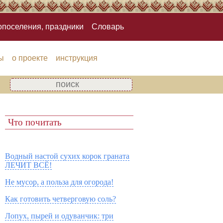
опоселения, праздники
Словарь
ы
о проекте
инструкция
Что почитать
Водный настой сухих корок граната
ЛЕЧИТ ВСЁ!
Не мусор, а польза для огорода!
Как готовить четверговую соль?
Лопух, пырей и одуванчик: три