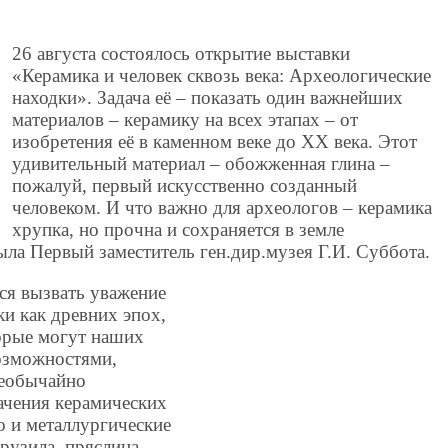
26 августа состоялось открытие выставки
«Керамика и человек сквозь века: Археологические
находки». Задача её – показать один важнейших
материалов – керамику на всех этапах – от
изобретения её в каменном веке до ХХ века. Этот
удивительный материал – обожженная глина –
пожалуй, первый искусственно созданный
человеком. И что важно для археологов – керамика
хрупка, но прочна и сохраняется в земле
ла Первый заместитель ген.дир.музея Г.И. Суббота.
ся вызвать уважение
ки как древних эпох,
торые могут наших
озможностями,
Необычайно
ачения керамических
о и металлургические
рузила, пряслица