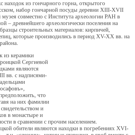
кс находок из гончарного горна, открытого
сском, набор гончарной посуды деревни XIII-XVII
й музея совместно с Института археологии РАН в
ьной – древнейшего археологически поселения на
образцы строительных материалов: кирпичей,
епиц, которые производились в период XV-XX вв. на
 района.
к из керамики
Троицкой Сергиевой
дками являются
I вв. с надписями-
ладельцами
Иосафовъ»,
предположить, что
тавя на них фамилии
 свидетельством и
ков в монастыре и
ости в сравнении с прочим населением.
цкой обители являются находки в погребениях XVI-
– т.н. «слезниц», которые ставились в гроб вместе с