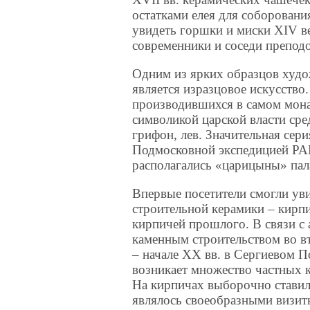
остатками елея для соборован
увидеть горшки и миски XIV в
современники и соседи препод
Одним из ярких образцов худо
является изразцовое искусство
производившихся в самом мона
символикой царской власти сре
грифон, лев. Значительная сери
Подмосковной экспедицией РАН
располагались «царицыны» пал
Впервые посетители смогли ув
строительной керамики – кирпи
кирпичей прошлого. В связи с
каменным строительством во в
– начале XX вв. в Сергиевом П
возникает множество частных 
На кирпичах выборочно ставил
являлось своеобразными визитн