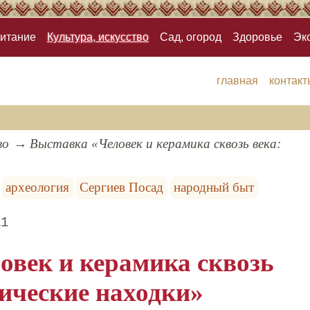
итание
Культура, искусство
Сад, огород
Здоровье
Эк
главная
контакт
во
Выставка «Человек и керамика сквозь века:
археология
Сергиев Посад
народный быт
11
овек и керамика сквозь
гические находки»