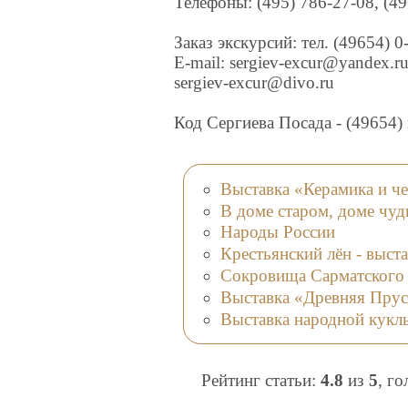
Телефоны: (495) 786-27-08, (49
Заказ экскурсий: тел. (49654) 0
E-mail: sergiev-excur@yandex.ru
sergiev-excur@divo.ru
Код Сергиева Посада - (49654)
Выставка «Керамика и че
В доме старом, доме чуд
Народы России
Крестьянский лён - выст
Сокровища Сарматского 
Выставка «Древняя Прус
Выставка народной кукл
Рейтинг статьи:
4.8
из
5
, г