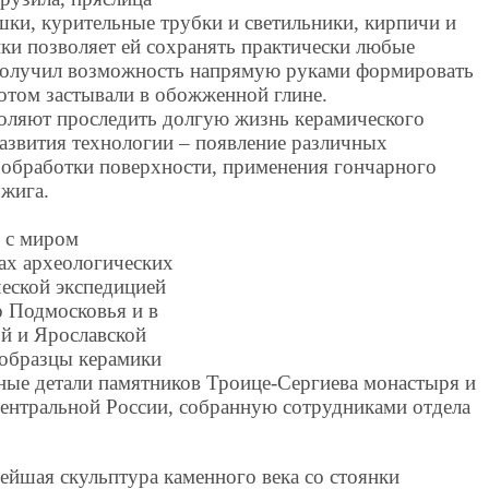
шки, курительные трубки и светильники, кирпичи и
ки позволяет ей сохранять практически любые
получил возможность напрямую руками формировать
отом застывали в обожженной глине.
оляют проследить долгую жизнь керамического
развития технологии – появление различных
 обработки поверхности, применения гончарного
бжига.
й с миром
ах археологических
ческой экспедицией
о Подмосковья и в
й и Ярославской
т образцы керамики
рные детали памятников Троице-Сергиева монастыря и
центральной России, собранную сотрудниками отдела
ейшая скульптура каменного века со стоянки