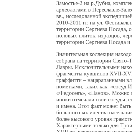
Замостье-2 на р.Дубна, компле
археологами в Переславле-Зале
вв., исследованной экспедицие
2010-2011 гг. на ул. Фестивал
территории Сергиева Посада, 
половых плиток, изразцов, чер
территории Сергиева Посада и
Значительная коллекция находо
собрана на территории Свято-
Лавры. Исключительными нахо
фрагменты кувшинов XVII-XVII
граффитти – нацарапанными в
пометками, таких как: «сосуд 
«Федосевъ», «Панов». Можно 
иноки отмечали свои сосуды, с
и имена. Этот факт может быть
большого количества насельни
более высокого уровня грамотн
Характерными только для Трои
XVII вв. керамических чашечек 