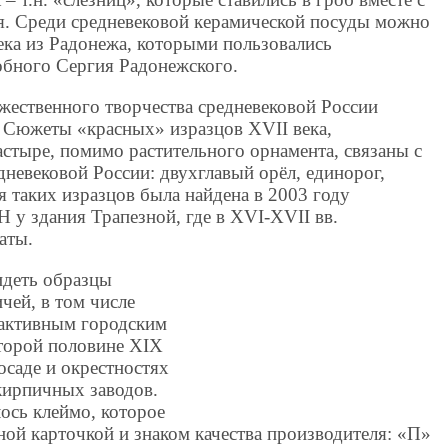
ия. Среди средневековой керамической посуды можно
ека из Радонежа, которыми пользовались
обного Сергия Радонежского.
жественного творчества средневековой России
. Сюжеты «красных» изразцов XVII века,
стыре, помимо растительного орнамента, связаны с
дневековой России: двухглавый орёл, единорог,
я таких изразцов была найдена в 2003 году
 у здания Трапезной, где в XVI-XVII вв.
аты.
идеть образцы
чей, в том числе
 активным городским
торой половине XIX
осаде и окрестностях
кирпичных заводов.
ось клеймо, которое
ой карточкой и знаком качества производителя: «П»