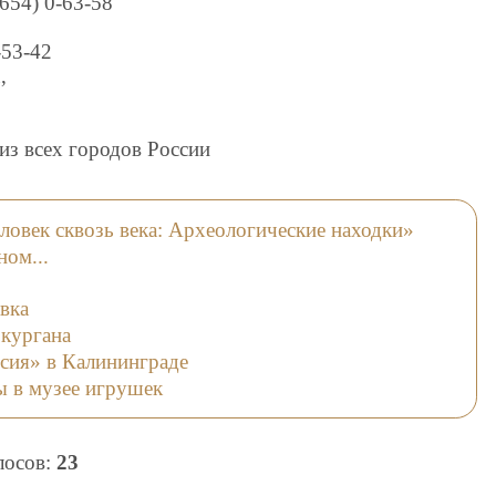
654) 0-63-58
-53-42
,
 из всех городов России
ловек сквозь века: Археологические находки»
ном...
авка
кургана
сия» в Калининграде
ы в музее игрушек
олосов:
23