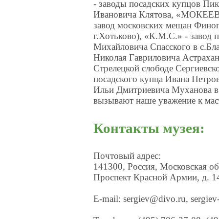
- заводы посадских купцов Пи
Ивановича Клятова, «МОКЕЕВ»
завод московских мещан Финог
г.Хотьково), «К.М.С.» - завод
Михайловича Спасского в с.Бла
Николая Гавриловича Астрахан
Стрелецкой слободе Сергиевско
посадского купца Ивана Петро
Ильи Дмитриевича Муханова в 
вызывают наше уважение к маст
Контакты музея:
Почтовый адрес:
141300, Россия, Московская обл
Проспект Красной Армии, д. 1
E-mail: sergiev@divo.ru, sergi