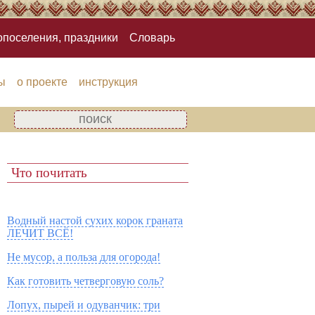
опоселения, праздники
Словарь
ы
о проекте
инструкция
Что почитать
Водный настой сухих корок граната
ЛЕЧИТ ВСЁ!
Не мусор, а польза для огорода!
Как готовить четверговую соль?
Лопух, пырей и одуванчик: три