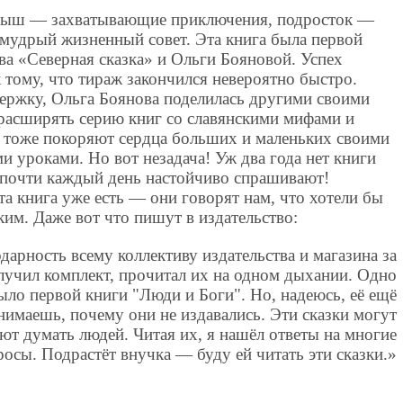
алыш — захватывающие приключения, подросток —
мудрый жизненный совет. Эта книга была первой
ва «Северная сказка» и Ольги Бояновой. Успех
 тому, что тираж закончился невероятно быстро.
ржку, Ольга Боянова поделилась другими своими
о расширять серию книг со славянскими мифами и
 тоже покоряют сердца больших и маленьких своими
 уроками. Но вот незадача! Уж два года нет книги
ё почти каждый день настойчиво спрашивают!
та книга уже есть — они говорят нам, что хотели бы
ким. Даже вот что пишут в издательство:
арность всему коллективу издательства и магазина за
лучил комплект, прочитал их на одном дыхании. Одно
было первой книги "Люди и Боги". Но, надеюсь, её ещё
нимаешь, почему они не издавались. Эти сказки могут
ют думать людей. Читая их, я нашёл ответы на многие
росы. Подрастёт внучка — буду ей читать эти сказки.»