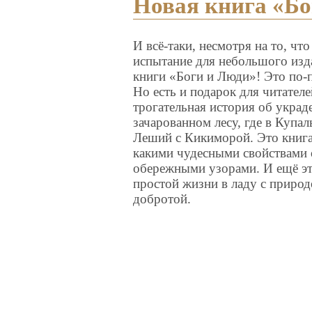
Новая книга «Бо
И всё-таки, несмотря на то, ч
испытание для небольшого изда
книги «Боги и Люди»! Это по-
Но есть и подарок для читател
трогательная история об украд
зачарованном лесу, где в Купа
Леший с Кикиморой. Это книга
какими чудесными свойствами 
обережными узорами. И ещё эта
простой жизни в ладу с природо
добротой.