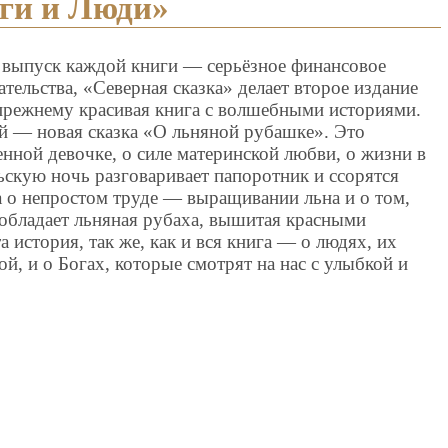
ги и Люди»
то выпуск каждой книги — серьёзное финансовое
тельства, «Северная сказка» делает второе издание
прежнему красивая книга с волшебными историями.
ей — новая сказка «О льняной рубашке». Это
енной девочке, о силе материнской любви, о жизни в
льскую ночь разговаривает папоротник и ссорятся
 о непростом труде — выращивании льна и о том,
обладает льняная рубаха, вышитая красными
 история, так же, как и вся книга — о людях, их
й, и о Богах, которые смотрят на нас с улыбкой и