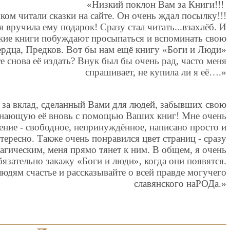
«Низкий поклон Вам за Книги!!!
ом читали сказки на сайте. Он очень ждал посылку!!!
я вручила ему подарок! Сразу стал читать...взахлёб. И
акие книги побуждают просыпаться и вспоминать свою
ердца, Предков. Вот бы нам ещё книгу «Боги и Люди»
е снова её издать? Внук был бы очень рад, часто меня
спрашивает, не купила ли я её….»
за вклад, сделанный Вами для людей, забывших свою
знающую её вновь с помощью Ваших книг! Мне очень
ение - свободное, непринуждённое, написано просто и
нтересно. Также очень понравился цвет страниц - сразу
агическим, меня прямо тянет к ним. В общем, я очень
бязательно закажу «Боги и люди», когда они появятся.
людям счастье и рассказывайте о всей правде могучего
славянского наРОДа.»