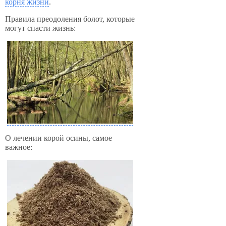
корня жизни
.
Правила преодоления болот, которые
могут спасти жизнь:
О лечении корой осины, самое
важное: