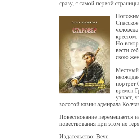
сразу, с самой первой страниц
Погожим 
Спасское
человека
крестом.
Но вскор
вести се
свою жен
Местный 
неожида
портрет 
времен Г
узнает, 
золотой казны адмирала Колч
Повествование перемещается из 
повествования при этом не теря
Издательство: Вече.