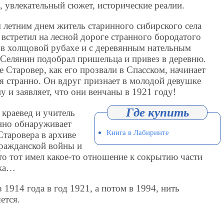
ы, увлекательный сюжет, исторические реалии.
летним днем житель старинного сибирского села
 встретил на лесной дороге странного бородатого
 в холщовой рубахе и с деревянным нательным
 Селянин подобрал пришельца и привез в деревню.
е Старовер, как его прозвали в Спасском, начинает
бя странно. Он вдруг признает в молодой девушке
у и заявляет, что они венчаны в 1921 году!
краевед и учитель
нно обнаруживает
Книга в Лабиринте
Старовера в архиве
ражданской войны и
что тот имел какое-то отношение к сокрытию части
ака…
1914 года в год 1921, а потом в 1994, нить
ется.