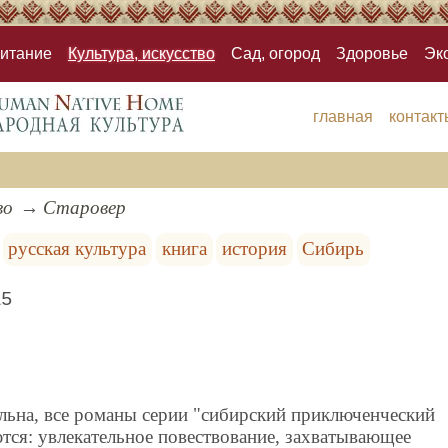
итание
Культура, искусство
Сад, огород
Здоровье
Эк
главная
контакт
во
Старовер
русская культура
книга
история
Сибирь
15
льна, все романы серии "сибирский приключенческий
тся: увлекательное повествование, захватывающее