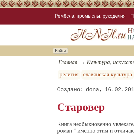
Ремёсла, промыслы, рукоделия
П
Войти
Главная
Культура, искусст
религия
славянская культура
dona
16.02.20
Старовер
Книга необыкновенно увлекате
роман " именно этим и отличаю