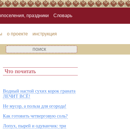
опоселения, праздники
Словарь
ы
о проекте
инструкция
Что почитать
Водный настой сухих корок граната
ЛЕЧИТ ВСЁ!
Не мусор, а польза для огорода!
Как готовить четверговую соль?
Лопух, пырей и одуванчик: три