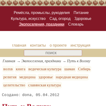
Ремёсла, промыслы, рукоделия
Питание
Культура, искусство
Сад, огород
Здоровье
Экопоселения, праздники
Словарь
главная
контакты
о проекте
инструкция
Главная
Экопоселения, праздники
Путь к Волхву
волхв
книга
ведическая культура
шаман
Сибирь
религия
медицина
здоровье
народная медицина
целительство
славянская культура
dona
05.04.2012