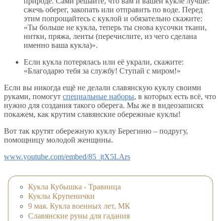
природе. Сами решайте, что вам и вашей кукле лучше:
сжечь оберег, закопать или отправить по воде. Перед
этим попрощайтесь с куклой и обязательно скажите:
«Ты больше не кукла, теперь ты снова кусочки ткани,
нитки, пряжа, ленты (перечислите, из чего сделана
именно ваша кукла)».
Если кукла потерялась или её украли, скажите:
«Благодарю тебя за службу! Ступай с миром!»
Если вы никогда ещё не делали славянскую куклу своими
руками, помогут
специальные наборы
, в которых есть всё, что
нужно для создания такого оберега. Мы же в видеозаписях
покажем, как крутим славянские обережные куклы!
Вот так крутят обережную куклу Берегиню – подругу,
помощницу молодой женщины.
www.youtube.com/embed/85_jtX5LArs
Кукла Кубышка - Травница
Куклы Крупенички
9 мая. Кукла военных лет, МК
Славянские руны для гадания