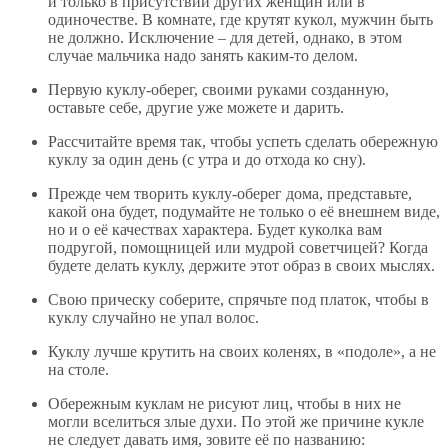
и только в присутствии других женщин или в
одиночестве. В комнате, где крутят кукол, мужчин быть
не должно. Исключение – для детей, однако, в этом
случае мальчика надо занять каким-то делом.
Первую куклу-оберег, своими руками созданную,
оставьте себе, другие уже можете и дарить.
Рассчитайте время так, чтобы успеть сделать обережную
куклу за один день (с утра и до отхода ко сну).
Прежде чем творить куклу-оберег дома, представьте,
какой она будет, подумайте не только о её внешнем виде,
но и о её качествах характера. Будет куколка вам
подругой, помощницей или мудрой советчицей? Когда
будете делать куклу, держите этот образ в своих мыслях.
Свою прическу соберите, спрячьте под платок, чтобы в
куклу случайно не упал волос.
Куклу лучше крутить на своих коленях, в «подоле», а не
на столе.
Обережным куклам не рисуют лиц, чтобы в них не
могли вселиться злые духи. По этой же причине кукле
не следует давать имя, зовите её по названию: