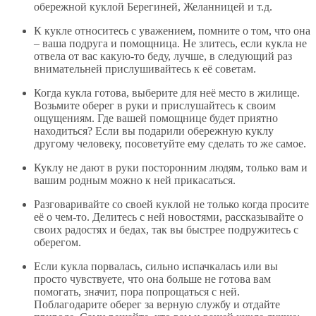
обережной куклой Берегиней, Желанницей и т.д.
К кукле относитесь с уважением, помните о том, что она
– ваша подруга и помощница. Не злитесь, если кукла не
отвела от вас какую-то беду, лучше, в следующий раз
внимательней прислушивайтесь к её советам.
Когда кукла готова, выберите для неё место в жилище.
Возьмите оберег в руки и прислушайтесь к своим
ощущениям. Где вашей помощнице будет приятно
находиться? Если вы подарили обережную куклу
другому человеку, посоветуйте ему сделать то же самое.
Куклу не дают в руки посторонним людям, только вам и
вашим родным можно к ней прикасаться.
Разговаривайте со своей куклой не только когда просите
её о чем-то. Делитесь с ней новостями, рассказывайте о
своих радостях и бедах, так вы быстрее подружитесь с
оберегом.
Если кукла порвалась, сильно испачкалась или вы
просто чувствуете, что она больше не готова вам
помогать, значит, пора попрощаться с ней.
Поблагодарите оберег за верную службу и отдайте