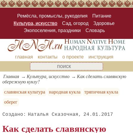
Ремёсла, промыслы, рукоделия
Питание
Культура, искусство
Сад, огород
Здоровье
Экопоселения, праздники
Словарь
главная
контакты
о проекте
инструкция
Главная
Культура, искусство
Как сделать славянскую
обережную куклу?
славянская культура
народная кукла
тряпичная кукла
оберег
Наталья Сказочная
24.01.2017
Как сделать славянскую