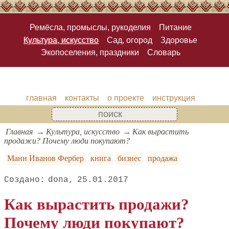
Ремёсла, промыслы, рукоделия
Питание
Культура, искусство
Сад, огород
Здоровье
Экопоселения, праздники
Словарь
главная
контакты
о проекте
инструкция
Главная
Культура, искусство
Как вырастить
продажи? Почему люди покупают?
Манн Иванов Фербер
книга
бизнес
продажа
dona
25.01.2017
Как вырастить продажи?
Почему люди покупают?