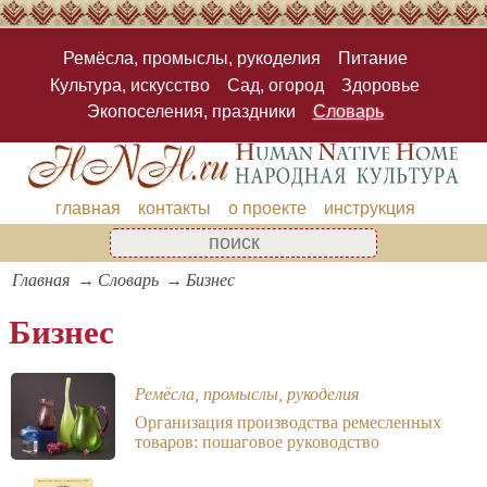
Ремёсла, промыслы, рукоделия
Питание
Культура, искусство
Сад, огород
Здоровье
Экопоселения, праздники
Словарь
главная
контакты
о проекте
инструкция
Главная
Словарь
Бизнес
Бизнес
Ремёсла, промыслы, рукоделия
Организация производства ремесленных
товаров: пошаговое руководство