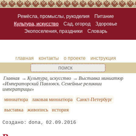
Ремёсла, промыслы, рукоделия
Питание
Культура, искусство
Сад, огород
Здоровье
Экопоселения, праздники
Словарь
главная
контакты
о проекте
инструкция
Главная
Культура, искусство
Выставка миниатюр
«Императорский Павловск. Семейные реликвии
императрицы»
миниатюра
лаковая миниатюра
Санкт-Петербург
выставка
живопись
история
dona
02.09.2016