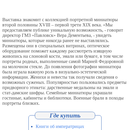
Выставка знакомит с коллекцией портретной миниатюры
второй половины XVIII – первой трети XIX века. «Мы
предоставляем публике уникальную возможность, - говорит
директор ГМЗ «Павловск» Вера Дементьева, - увидеть
миниатюры, которые никогда ранее не выставлялись.
Размещены они в специальных витринах, оптическое
оборудование поможет каждому рассмотреть изящную
живопись на слоновой кости, эмали или бумаге, в том числе
портреты родных, выполненные самой Марией Федоровной
на молочном стекле. До появления фотографии миниатюра
была играла важную роль в визуально-эстетической
информации. Женихи и невесты так получали сведения о
возможных суженых. Популярностью пользовались предметы
придворного этикета: дарственные медальоны на эмали и
стат-дамские шифры. Семейные миниатюры украшали
гостиные, кабинеты и библиотеки. Военные брали в походы
портреты близких.
Книги об императрицах