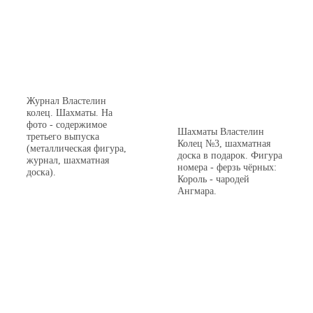
Журнал Властелин
колец. Шахматы. На
фото - содержимое
Шахматы Властелин
третьего выпуска
Колец №3, шахматная
(металлическая фигура,
доска в подарок. Фигура
журнал, шахматная
номера - ферзь чёрных:
доска).
Король - чародей
Ангмара.