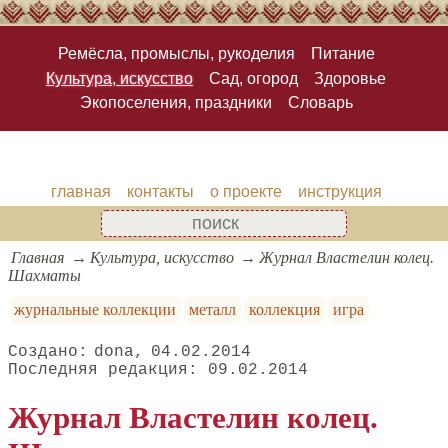
Ремёсла, промыслы, рукоделия
Питание
Культура, искусство
Сад, огород
Здоровье
Экопоселения, праздники
Словарь
главная
контакты
о проекте
инструкция
Главная
Культура, искусство
Журнал Властелин колец.
Шахматы
журнальные коллекции
металл
коллекция
игра
dona
04.02.2014
09.02.2014
Журнал Властелин колец.