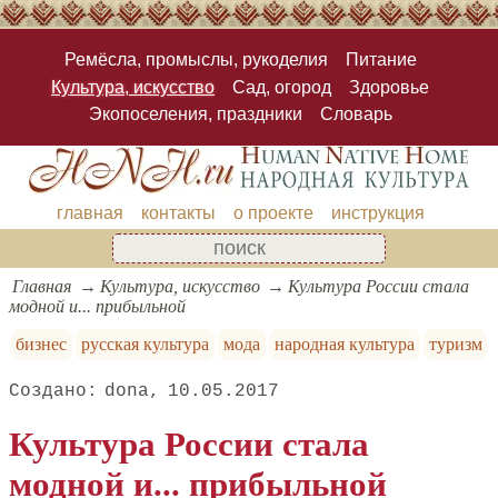
Ремёсла, промыслы, рукоделия
Питание
Культура, искусство
Сад, огород
Здоровье
Экопоселения, праздники
Словарь
главная
контакты
о проекте
инструкция
Главная
Культура, искусство
Культура России стала
модной и... прибыльной
бизнес
русская культура
мода
народная культура
туризм
dona
10.05.2017
Культура России стала
модной и... прибыльной