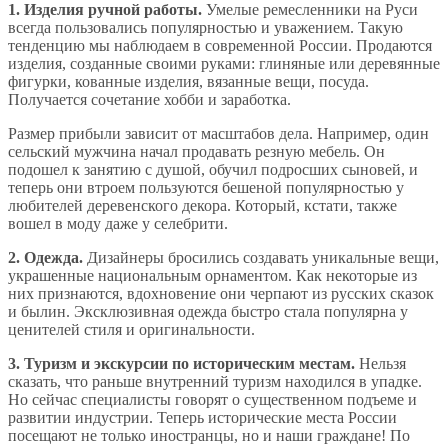
1. Изделия ручной работы.
Умелые ремесленники на Руси
всегда пользовались популярностью и уважением. Такую
тенденцию мы наблюдаем в современной России. Продаются
изделия, созданные своими руками: глиняные или деревянные
фигурки, кованные изделия, вязанные вещи, посуда.
Получается сочетание хобби и заработка.
Размер прибыли зависит от масштабов дела. Например, один
сельский мужчина начал продавать резную мебель. Он
подошел к занятию с душой, обучил подросших сыновей, и
теперь они втроем пользуются бешеной популярностью у
любителей деревенского декора. Который, кстати, также
вошел в моду даже у селебрити.
2. Одежда.
Дизайнеры бросились создавать уникальные вещи,
украшенные национальным орнаментом. Как некоторые из
них признаются, вдохновение они черпают из русских сказок
и былин. Эксклюзивная одежда быстро стала популярна у
ценителей стиля и оригинальности.
3. Туризм и экскурсии по историческим местам.
Нельзя
сказать, что раньше внутренний туризм находился в упадке.
Но сейчас специалисты говорят о существенном подъеме и
развитии индустрии. Теперь исторические места России
посещают не только иностранцы, но и наши граждане! По