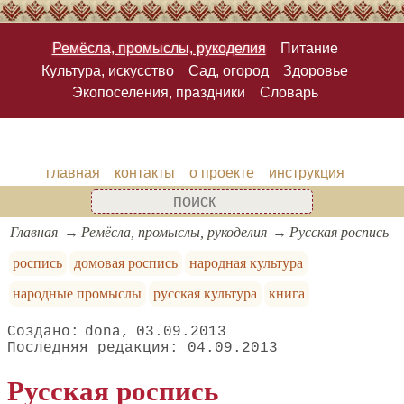
Ремёсла, промыслы, рукоделия
Питание
Культура, искусство
Сад, огород
Здоровье
Экопоселения, праздники
Словарь
главная
контакты
о проекте
инструкция
Главная
Ремёсла, промыслы, рукоделия
Русская роспись
роспись
домовая роспись
народная культура
народные промыслы
русская культура
книга
dona
03.09.2013
04.09.2013
Русская роспись