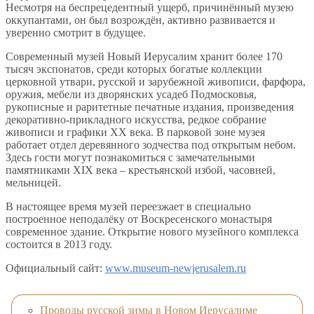
Несмотря на беспрецедентный ущерб, причинённый музею
оккупантами, он был возрождён, активно развивается и
уверенно смотрит в будущее.
Современный музей Новый Иерусалим хранит более 170
тысяч экспонатов, среди которых богатые коллекции
церковной утвари, русской и зарубежной живописи, фарфора,
оружия, мебели из дворянских усадеб Подмосковья,
рукописные и раритетные печатные издания, произведения
декоративно-прикладного искусства, редкое собрание
живописи и графики XX века. В парковой зоне музея
работает отдел деревянного зодчества под открытым небом.
Здесь гости могут познакомиться с замечательными
памятниками XIX века – крестьянской избой, часовней,
мельницей.
В настоящее время музей переезжает в специально
построенное неподалёку от Воскресенского монастыря
современное здание. Открытие нового музейного комплекса
состоится в 2013 году.
Официальный сайт:
www.museum-newjerusalem.ru
Проводы русской зимы в Новом Иерусалиме