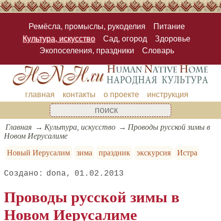
Ремёсла, промыслы, рукоделия
Питание
Культура, искусство
Сад, огород
Здоровье
Экопоселения, праздники
Словарь
главная
контакты
о проекте
инструкция
Главная
Культура, искусство
Проводы русской зимы в
Новом Иерусалиме
Новый Иерусалим
зима
праздник
экскурсия
Истра
dona
01.02.2013
Проводы русской зимы в
Новом Иерусалиме