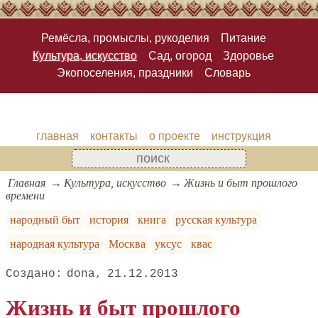
Ремёсла, промыслы, рукоделия
Питание
Культура, искусство
Сад, огород
Здоровье
Экопоселения, праздники
Словарь
главная
контакты
о проекте
инструкция
Главная
Культура, искусство
Жизнь и быт прошлого
времени
народный быт
история
книга
русская культура
народная культура
Москва
уксус
квас
dona
21.12.2013
Жизнь и быт прошлого