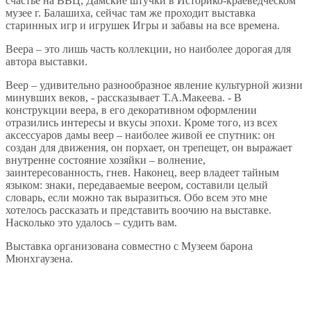
счастье на ВВЦ, Дамские штучки в Историко-краеведческом
музее г. Балашиха, сейчас там же проходит выставка
старинных игр и игрушек Игры и забавы на все времена.
Веера – это лишь часть коллекции, но наиболее дорогая для
автора выставки.
Веер – удивительно разнообразное явление культурной жизни
минувших веков, - рассказывает Т.А.Макеева. - В
конструкции веера, в его декоративном оформлении
отразились интересы и вкусы эпохи. Кроме того, из всех
аксессуаров дамы веер – наиболее живой ее спутник: он
создан для движения, он порхает, он трепещет, он выражает
внутренне состояние хозяйки – волнение,
заинтересованность, гнев. Наконец, веер владеет тайным
языком: знаки, передаваемые веером, составили целый
словарь, если можно так выразиться. Обо всем это мне
хотелось рассказать и представить воочию на выставке.
Насколько это удалось – судить вам.
Выставка организована совместно с Музеем барона
Мюнхгаузена.