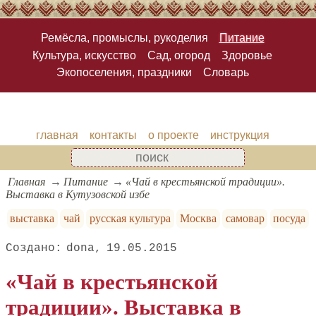
Ремёсла, промыслы, рукоделия
Питание
Культура, искусство
Сад, огород
Здоровье
Экопоселения, праздники
Словарь
главная
контакты
о проекте
инструкция
Главная
Питание
«Чай в крестьянской традиции».
Выставка в Кутузовской избе
выставка
чай
русская культура
Москва
самовар
посуда
dona
19.05.2015
«Чай в крестьянской
традиции». Выставка в