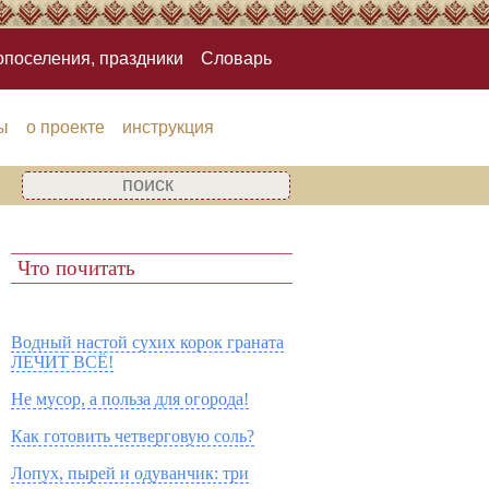
опоселения, праздники
Словарь
ы
о проекте
инструкция
Что почитать
Водный настой сухих корок граната
ЛЕЧИТ ВСЁ!
Не мусор, а польза для огорода!
Как готовить четверговую соль?
Лопух, пырей и одуванчик: три