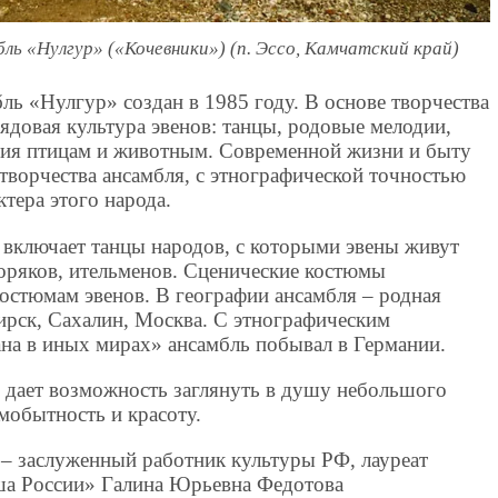
ль «Нулгур» («Кочевники») (п. Эссо, Камчатский край)
ь «Нулгур» создан в 1985 году. В основе творчества
ядовая культура эвенов: танцы, родовые мелодии,
ния птицам и животным. Современной жизни и быту
творчества ансамбля, с этнографической точностью
тера этого народа.
 включает танцы народов, с которыми эвены живут
 коряков, ительменов. Сценические костюмы
остюмам эвенов. В географии ансамбля – родная
ирск, Сахалин, Москва. С этнографическим
на в иных мирах» ансамбль побывал в Германии.
 дает возможность заглянуть в душу небольшого
амобытность и красоту.
– заслуженный работник культуры РФ, лауреат
ша России» Галина Юрьевна Федотова