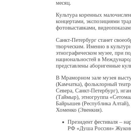
месяц.
Культура коренных малочислен
концертами, экспозициями тра
фотовыставками, видеопоказам
Санкт-Петербург станет своео
творческим. Именно в культурн
этнографическом музее, при п
национальностей в Междунаро
представлены аборигенные кул
В Мраморном зале музея высту
(Камчатка), фольклорный театр
Севера, Санкт-Петербург), нга
(Таймыр), этногруппа «Сетомаа
Байрышев (Республика Алтай),
Хоменко (Эвенкия).
Президент фестиваля – на
РФ «Душа России» Жуков 