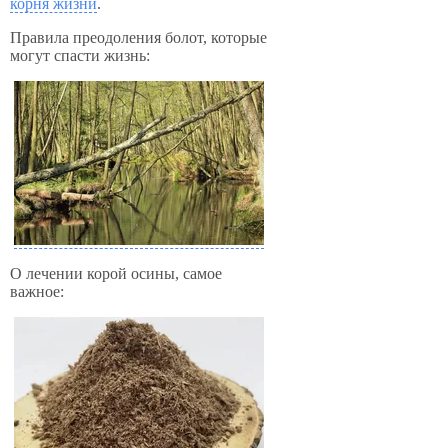
корня жизни
.
Правила преодоления болот, которые
могут спасти жизнь:
О лечении корой осины, самое
важное: