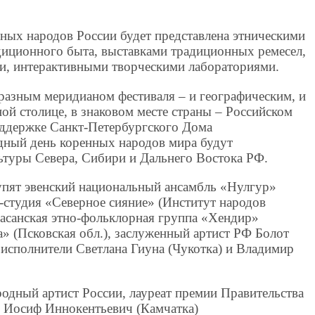
ных народов России будет представлена этническими
диционного быта, выставками традиционных ремесел,
и, интерактивными творческими лабораториями.
бразным меридианом фестиваля – и географическим, и
ой столице, в знаковом месте страны – Российском
оддержке Санкт-Петербургского Дома
дный день коренных народов мира будут
ьтуры Севера, Сибири и Дальнего Востока РФ.
пят эвенский национальный ансамбль «Нулгур»
-студия «Северное сияние» (Институт народов
насанская этно-фольклорная группа «Хендир»
» (Псковская обл.), заслуженный артист РФ Болот
 исполнители Светлана Гиуна (Чукотка) и Владимир
родный артист России, лауреат премии Правительства
Иосиф Иннокентьевич (Камчатка)