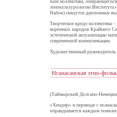
базе коллектива, опирающегося
этнокультурологии Института н
Набок) пишутся дипломные вып
Творческое кредо коллектива 
коренных народов Крайнего Сев
эстетической актуализации мат
современной коммуникации.
Художественный руководитель
Нганасанская этно-фол
(Таймырский Долгано-Ненецки
«Хендир» в переводе с нганаса
оправдывается каждым появлен