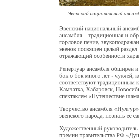
Эвенский национальный ансамб
Эвенский национальный ансамбл
ансамбля – традиционная и обр
горловое пение, звукоподража
эвенов посвящен целый раздел 
отражающий особенности харак
Репертуар ансамбля обширен и
бок о бок много лет - чукчей,
соответствуют традиционным к
Камчатка, Хабаровск, Новосиб
спектаклем «Путешествие шама
Творчество ансамбля «Нулгур»
эвенского народа, познать ее с
Художественный руководитель 
премии правительства РФ «Ду