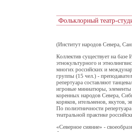
Фольклорный театр-студ
(Институт народов Севера, Сан
Коллектив существует на базе 
этнокультурного и этнолингвис
многих российских и междунар
группы (15 чел.) - преподавате
репертуара составляют танцева
игровые миниатюры, элементы 
коренных народов Севера, Сиби
коряков, ительменов, якутов, эв
По полиэтничности репертуара 
театральной практике российск
«Северное сияние» - своеобраз