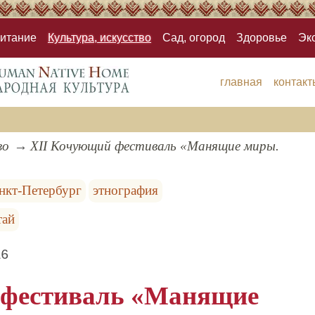
итание
Культура, искусство
Сад, огород
Здоровье
Эк
главная
контакт
во
XII Кочующий фестиваль «Манящие миры.
нкт-Петербург
этнография
тай
16
 фестиваль «Манящие