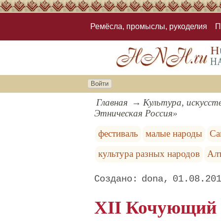
Ремёсла, промыслы, рукоделия
П
Войти
Главная
Культура, искусст
Этническая Россия»
фестиваль
малые народы
Са
культура разных народов
Ал
dona
01.08.20
XII Кочующий