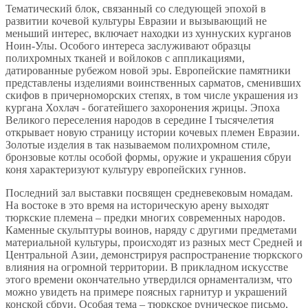
Тематический блок, связанный со следующей эпохой в
развитии кочевой культуры Евразии и вызывающий не
меньший интерес, включает находки из хуннуских курганов
Ноин-Улы. Особого интереса заслуживают образцы
полихромных тканей и войлоков с аппликациями,
датированные рубежом новой эры. Европейские памятники
представлены изделиями воинственных сарматов, сменивших
скифов в причерноморских степях, в том числе украшения из
кургана Хохлач - богатейшего захоронения жрицы. Эпоха
Великого переселения народов в середине I тысячелетия
открывает новую страницу истории кочевых племен Евразии.
Золотые изделия в так называемом полихромном стиле,
бронзовые котлы особой формы, оружие и украшения сбруи
коня характеризуют культуру европейских гуннов.
Последний зал выставки посвящен средневековым номадам.
На востоке в это время на историческую арену выходят
тюркские племена – предки многих современных народов.
Каменные скульптуры воинов, наряду с другими предметами
материальной культуры, происходят из разных мест Средней и
Центральной Азии, демонстрируя распространение тюркского
влияния на огромной территории. В прикладном искусстве
этого времени окончательно утвердился орнаментализм, что
можно увидеть на примере поясных гарнитур и украшений
конской сбруи. Особая тема – тюркское руническое письмо,