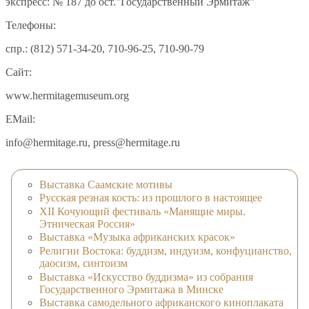
экспресс: № 187 до ост."Государственный Эрмитаж"
Телефоны:
спр.: (812) 571-34-20, 710-96-25, 710-90-79
Сайт:
www.hermitagemuseum.org
EMail:
info@hermitage.ru, press@hermitage.ru
Выставка Саамские мотивы
Русская резная кость: из прошлого в настоящее
XII Кочующий фестиваль «Манящие миры.
Этническая Россия»
Выставка «Музыка африканских красок»
Религии Востока: буддизм, индуизм, конфуцианство,
даосизм, синтоизм
Выставка «Искусство буддизма» из собрания
Государственного Эрмитажа в Минске
Выставка самодельного африканского киноплаката