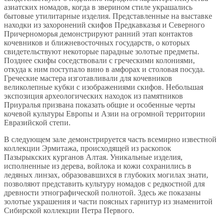
азиатских номадов, когда в зверином стиле украшались
бытовые утилитарные изделия. Представленные на выставке
находки из захоронений скифов Предкавказья и Северного
Причерноморья демонстрируют ранний этап контактов
кочевников и ближневосточных государств, о которых
свидетельствуют некоторые парадные золотые предметы.
Позднее скифы соседствовали с греческими колониями,
откуда к ним поступало вино в амфорах и столовая посуда.
Греческие мастера изготавливали для кочевников
великолепные кубки с изображениями скифов. Небольшая
экспозиция археологических находок из памятников
Приуралья призвана показать общие и особенные черты
кочевой культуры Европы и Азии на огромной территории
Евразийской степи.
В следующем зале демонстрируется часть всемирно известной
коллекции Эрмитажа, происходящей из раскопок
Пазырыкских курганов Алтая. Уникальные изделия,
исполненные из дерева, войлока и кожи сохранились в
ледяных линзах, образовавшихся в глубоких могилах знати,
позволяют представить культуру номадов с редкостной для
древности этнографической полнотой. Здесь же показаны
золотые украшения и части поясных гарнитур из знаменитой
Сибирской коллекции Петра Первого.