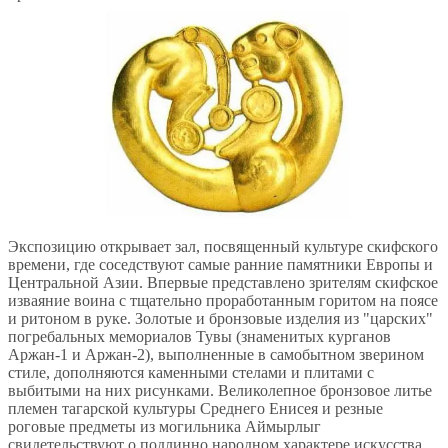
Экспозицию открывает зал, посвященный культуре скифского
времени, где соседствуют самые ранние памятники Европы и
Центральной Азии. Впервые представлено зрителям скифское
изваяние воина с тщательно проработанным горитом на поясе
и ритоном в руке. Золотые и бронзовые изделия из "царских"
погребальных мемориалов Тувы (знаменитых курганов
Аржан-1 и Аржан-2), выполненные в самобытном зверином
стиле, дополняются каменными стелами и плитами с
выбитыми на них рисунками. Великолепное бронзовое литье
племен тагарской культуры Среднего Енисея и резные
роговые предметы из могильника Аймырлыг
свидетельствуют о подлинно народном характере искусства