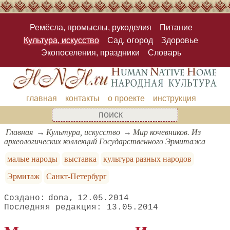
Ремёсла, промыслы, рукоделия
Питание
Культура, искусство
Сад, огород
Здоровье
Экопоселения, праздники
Словарь
главная
контакты
о проекте
инструкция
Главная
Культура, искусство
Мир кочевников. Из
археологических коллекций Государственного Эрмитажа
малые народы
выставка
культура разных народов
Эрмитаж
Санкт-Петербург
dona
12.05.2014
13.05.2014