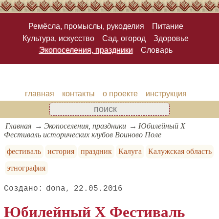
Ремёсла, промыслы, рукоделия
Питание
Культура, искусство
Сад, огород
Здоровье
Экопоселения, праздники
Словарь
главная
контакты
о проекте
инструкция
Главная
Экопоселения, праздники
Юбилейный X
Фестиваль исторических клубов Воиново Поле
фестиваль
история
праздник
Калуга
Калужская область
этнография
dona
22.05.2016
Юбилейный X Фестиваль